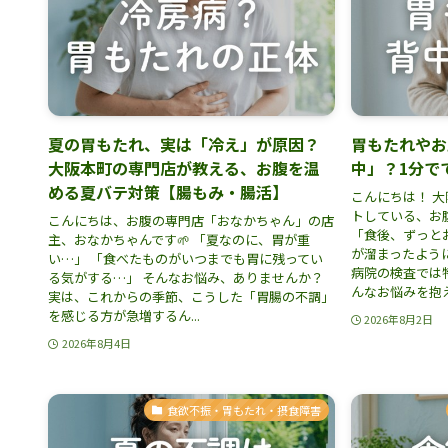
夏の胃もたれ、実は「冷え」が原因？
胃もたれやお
大阪本町の専門店が教える、お腹を温
中」？1分で
める夏バテ対策【腸もみ・腸活】
こんにちは！ 
トしている、お
こんにちは、お腹の専門店「おなかちゃん」の店
「食後、ずっと
主、おなかちゃんです🌱 「夏なのに、胃が重
が溜まったよう
い…」 「食べたものがいつまでも胃に残ってい
病院の検査では
る気がする…」 そんなお悩み、ありませんか？
んなお悩みを抱えて
実は、これからの季節、こうした「胃腸の不調」
を感じる方が急増するん...
2026年8月2日
2026年8月4日
食欲不振・胃もたれ・摂食障害