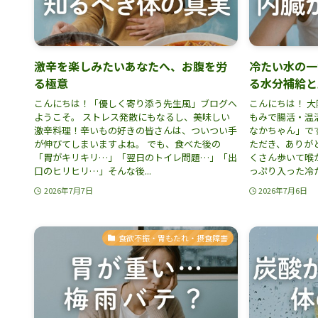
激辛を楽しみたいあなたへ、お腹を労
冷たい水の一
る極意
る水分補給と
こんにちは！「優しく寄り添う先生風」ブログへ
こんにちは！ 
ようこそ。 ストレス発散にもなるし、美味しい
もみで腸活・温
激辛料理！辛いもの好きの皆さんは、ついつい手
なかちゃん」で
が伸びてしまいますよね。 でも、食べた後の
ただき、ありがと
「胃がキリキリ…」「翌日のトイレ問題…」「出
くさん歩いて喉
口のヒリヒリ…」そんな後...
っぷり入った冷たい
2026年7月7日
2026年7月6日
食欲不振・胃もたれ・摂食障害