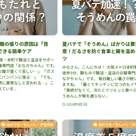
腹の張りの原因は「背
夏バテで「そうめん」ばかりは要
できる簡単ケア
意！だるさを防ぐ食事と腸を温め
ツ
大阪・本町で腸活と温活をサポー
腹専門店「おなかちゃん」です。
みなさん、こんにちは！ 大阪メトロ本町
お腹が重くて苦しい…」 「ガス
徒歩3分、腸もみで腸活・温活のお腹専門
にパンパンに張る…」 「でも、
なかちゃん」です。 毎日厳しい暑さが続
特に異常なしと言われる…」 こ
ますね。 「暑くてキッチンに立つのもイ
いま...
「食欲がなくて、冷たくてツルッと食べ
うめんしか喉を通らない...
2026年8月1日
食欲不振・胃もたれ・摂食障害
食欲不振・胃もたれ・摂