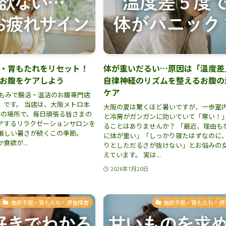
・胃もたれをリセット！
体が重いだるい…原因は「温度差
お腹をケアしよう
自律神経のリズムを整えるお腹の
ケア
腸もみで腸活・温活のお腹専門店
」です。 当店は、大阪メトロ本
大阪の夏は驚くほど暑いですが、一歩室
分の場所で、毎日頑張る皆さまの
と冷房がガンガンに効いていて「寒い！
アするリラクゼーションサロンを
ることはありませんか？ 「最近、理由も
 厳しい暑さが続くこの季節。
に体が重い」「しっかり寝たはずなのに
食欲が...
りとしただるさが抜けない」とお悩みの
えています。 実は...
2026年7月20日
食欲不振・胃もたれ・摂食障害
食欲不振・胃もたれ・摂