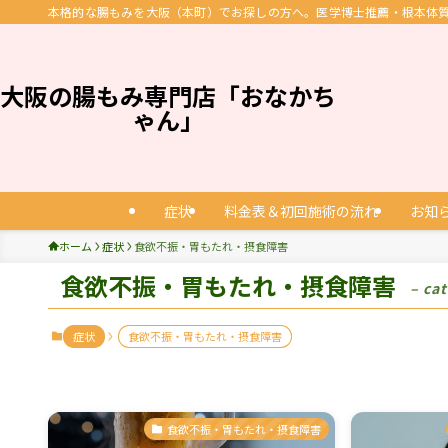
本格的な腸もみを大阪（本町）でお探しの方へ。医学博士推薦・根本体質改
大阪の腸もみ専門店「おなかち
ゃん」
症状
料金表＆初回施術の流れ
お知
ホーム
症状
食欲不振・胃もたれ・摂食障害
食欲不振・胃もたれ・摂食障害
– ca
症状
食欲不振・胃もたれ・摂食障害
食欲不振・胃もたれ・摂食障害