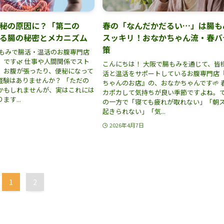
秘の原因に？「第二の
春の「なんだかだるい…」は腸も
る腸の秘密とメカニズム
スッキリ！おなかちゃん流・春バ
策
腸もみで腸活・温活のお腹専門店
です🌿 仕事や人間関係でスト
こんにちは！ 大阪で腸もみを通じて、皆
、お腹が張ったり、便秘になって
活と温活をサポートしているお腹専門店
経験はありませんか？ 「ただの
ちゃんのお店』の、おなかちゃんです🌱 
かもしれませんが、実はこれには
カポカして気持ちが良い季節ですよね。
す...
の一方で「寝ても疲れが取れない」「朝
起きられない」「気...
2026年4月7日
1
2