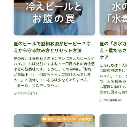
夏のビールで翌朝お腹がピーピー？冷
夏の「お水ガ
えから守る飲み方とリセット方法
え・重だるさ
ケア
夏の夜、仕事終わりのキンキンに冷えたビールや
ハイボールは格別ですよね！一口目のあの爽快感
こんにちは！大
は夏の醍醐味です。 しかし、その翌朝に「お腹
お腹専門店をし
が急降下…」「何度もトイレに駆け込んでしま
ちゃん」です。 
う…」と後悔している方は少なくありません。
や、大阪 腸も
「あーあ、またやっちゃっ...
お客様に向けて
美容に関する情報を
2026年8月7日
2026年8月6日
食欲不振・胃もたれ・摂食障害