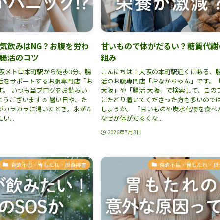
気飲みはNG？お腹を労わ
甘いもので体がだるい？糖質代謝
腸活のコツ
組み
大阪メトロ本町駅から徒歩3分、腸
こんにちは！大阪の本町駅近くにある、
活をサポートするお腹専門店「お
活のお腹専門店「おなかちゃん」です。
す。 いつも当ブログをお読みい
大阪」や「腸活 大阪」で検索して、この
うございます☺️ 暑い日や、た
にたどり着いてくださった方も多いので
がカラカラに渇いたとき。氷がた
しょうか。 「甘いものや炭水化物を食べ
...
なぜか体がだるくな...
2026年7月3日
食欲不振・胃もたれ・摂食障害
食欲不振・胃もたれ・摂