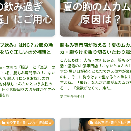
ブ飲み」はNG？お腹の冷
腸もみ専門店が教える！夏のムカ
を防ぐ正しい水分補給と
カ・胸やけを乗り切るいたわり腸
こんにちは！ 大阪・本町にある、腸もみ
活・温活のお腹専門店「おなかちゃんの
阪・本町で「腸活」と「温活」の
す😊 暑い日が続くとただでさえ体力が奪
ている、腸もみ専門家の「おなか
のに、そこに胸やけまで重なると本当に
大阪 腸活サロンをお探しの方
すよね。 「最近、なんだか胸がムカムカ
みを体験してみたいという女性の
る…」 「食欲がなくて、冷た...
、日々お腹周りのぽかぽかケアや
お...
2026年8月5日
食欲不振・胃もたれ・摂食障害
食欲不振・胃もたれ・摂