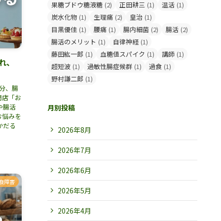
果糖ブドウ糖液糖
(2)
正田耕三
(1)
温活
(1)
炭水化物
(1)
生理痛
(2)
皇治
(1)
目黒優佳
(1)
腰痛
(1)
腸内細菌
(2)
腸活
(2)
腸活のメリット
(1)
自律神経
(1)
藤田紘一郎
(1)
血糖値スパイク
(1)
講師
(1)
れ、
超短波
(1)
過敏性腸症候群
(1)
過食
(1)
野村謙二郎
(1)
分、腸
門店「お
や腸活
月別投稿
お悩みを
かだる
2026年8月
2026年7月
2026年6月
食障害
2026年5月
2026年4月