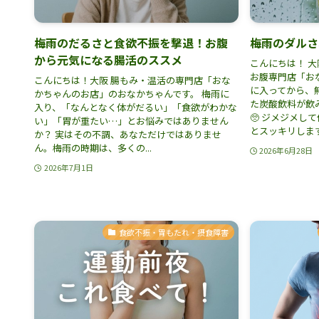
梅雨のだるさと食欲不振を撃退！お腹
梅雨のダルさ
から元気になる腸活のススメ
こんにちは！ 
お腹専門店「おな
こんにちは！大阪 腸もみ・温活の専門店「おな
に入ってから、
かちゃんのお店」のおなかちゃんです。 梅雨に
た炭酸飲料が飲
入り、「なんとなく体がだるい」「食欲がわかな
🥺 ジメジメし
い」「胃が重たい…」とお悩みではありません
とスッキリしますよ
か？ 実はその不調、あなただけではありませ
ん。梅雨の時期は、多くの...
2026年6月28日
2026年7月1日
食欲不振・胃もたれ・摂食障害