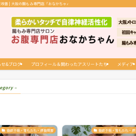
善 | 大阪の腸もみ専門店「おなかちゃん」
らせ&ブログ
プロフィール＆関わったアスリートたち
メディア
tegory –
食欲不振・胃もたれ・摂食障害
食欲不振・胃もたれ・摂