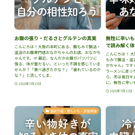
お腹の張り・だるさとグルテンの真実
無性に辛いも
で読み解く体
こんにちは！大阪の本町にある、腸もみで腸活・
温活のお腹専門店おなかちゃんのお店、おなかち
こんにちは！ 
ゃんです。🌱 最近、なんだかお腹がパツパツに
もみで腸活・温
張る、体が重だるい、といった不調を感じていま
かちゃん」です☺
せんか？「食べ過ぎたかな？」「疲れているのか
ラーメンに走っち
な？」と流してしま...
ら、冬は毎日キム
に、無性に辛いも
2026年7月13日
2026年7月11日
食欲不振・胃もたれ・摂食障害