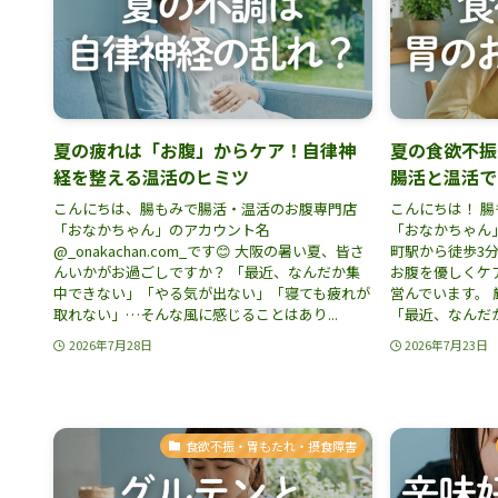
夏の疲れは「お腹」からケア！自律神
夏の食欲不振
経を整える温活のヒミツ
腸活と温活で
こんにちは、腸もみで腸活・温活のお腹専門店
こんにちは！ 
「おなかちゃん」のアカウント名
「おなかちゃん
@_onakachan.com_です😊 大阪の暑い夏、皆さ
町駅から徒歩3
んいかがお過ごしですか？ 「最近、なんだか集
お腹を優しくケ
中できない」「やる気が出ない」「寝ても疲れが
営んでいます。
取れない」…そんな風に感じることはあり...
「最近、なんだか
2026年7月28日
2026年7月23日
食欲不振・胃もたれ・摂食障害