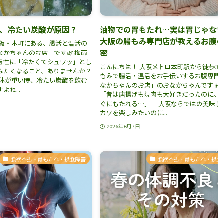
、冷たい炭酸が原因？
油物での胃もたれ…実は胃じゃな
大阪の腸もみ専門店が教えるお腹
大阪・本町にある、腸活と温活の
密
かちゃんのお店」です🌿 梅雨
無性に「冷たくてシュワッ」とし
こんにちは！ 大阪メトロ本町駅から徒歩
みたくなること、ありませんか？
もみで腸活・温活をお手伝いするお腹専
て体が重い時、冷たい炭酸を飲む
なかちゃんのお店」のおなかちゃんです👦
ね...
「昔は唐揚げも焼肉も大好きだったのに
ぐにもたれる…」 「大阪ならではの美味
カツを楽しみたいのに...
2026年6月7日
食欲不振・胃もたれ・摂食障害
食欲不振・胃もたれ・摂