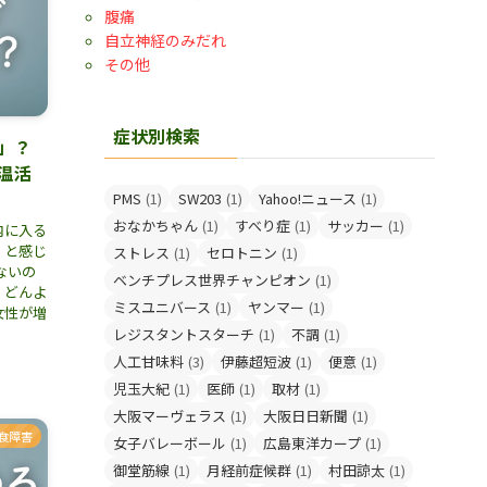
腹痛
自立神経のみだれ
その他
症状別検索
」？
温活
PMS
(1)
SW203
(1)
Yahoo!ニュース
(1)
おなかちゃん
(1)
すべり症
(1)
サッカー
(1)
内に入る
」と感じ
ストレス
(1)
セロトニン
(1)
ないの
ベンチプレス世界チャンピオン
(1)
、どんよ
ミスユニバース
(1)
ヤンマー
(1)
女性が増
レジスタントスターチ
(1)
不調
(1)
人工甘味料
(3)
伊藤超短波
(1)
便意
(1)
児玉大紀
(1)
医師
(1)
取材
(1)
大阪マーヴェラス
(1)
大阪日日新聞
(1)
食障害
女子バレーボール
(1)
広島東洋カープ
(1)
御堂筋線
(1)
月経前症候群
(1)
村田諒太
(1)