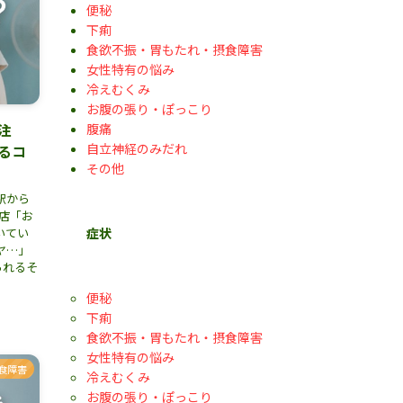
便秘
下痢
食欲不振・胃もたれ・摂食障害
女性特有の悩み
冷えむくみ
お腹の張り・ぽっこり
注
腹痛
自立神経のみだれ
るコ
その他
駅から
店「お
いてい
症状
ヤ…」
られるそ
便秘
下痢
食欲不振・胃もたれ・摂食障害
女性特有の悩み
食障害
冷えむくみ
お腹の張り・ぽっこり