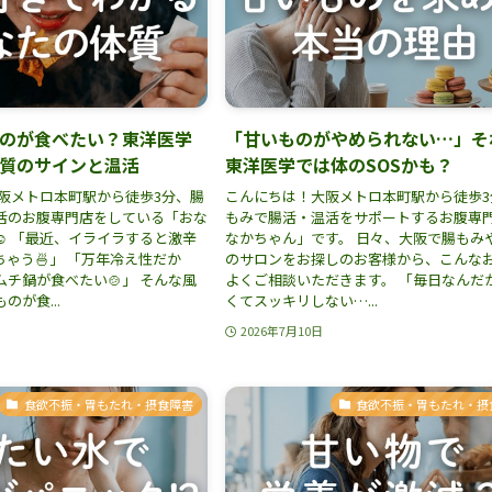
のが食べたい？東洋医学
「甘いものがやめられない…」そ
質のサインと温活
東洋医学では体のSOSかも？
大阪メトロ本町駅から徒歩3分、腸
こんにちは！大阪メトロ本町駅から徒歩3
活のお腹専門店をしている「おな
もみで腸活・温活をサポートするお腹専
️ 「最近、イライラすると激辛
なかちゃん」です。 日々、大阪で腸もみ
ゃう🍜」 「万年冷え性だか
のサロンをお探しのお客様から、こんな
チ鍋が食べたい🍲」 そんな風
よくご相談いただきます。 「毎日なんだ
のが食...
くてスッキリしない…...
2026年7月10日
食欲不振・胃もたれ・摂食障害
食欲不振・胃もたれ・摂