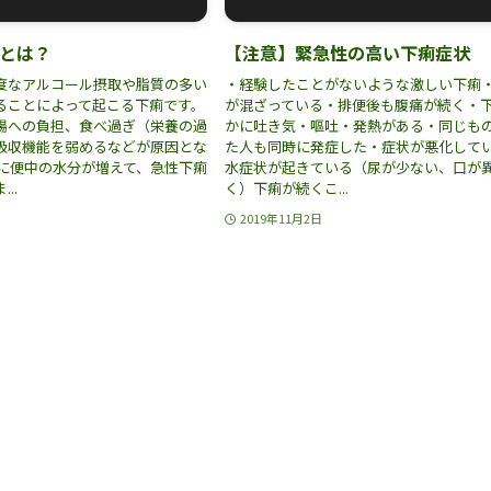
とは？
【注意】緊急性の高い下痢症状
度なアルコール摂取や脂質の多い
・経験したことがないような激しい下痢
ることによって起こる下痢です。
が混ざっている・排便後も腹痛が続く・
腸への負担、食べ過ぎ（栄養の過
かに吐き気・嘔吐・発熱がある・同じも
吸収機能を弱めるなどが原因とな
た人も同時に発症した・症状が悪化して
的に便中の水分が増えて、急性下痢
水症状が起きている（尿が少ない、口が
..
く）下痢が続くこ...
2019年11月2日