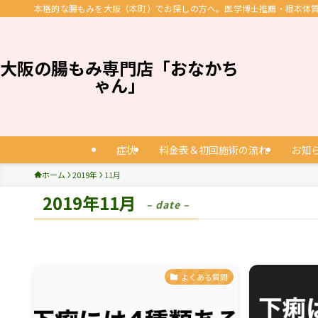
本格的な腸もみを大阪（本町）でお探しの方へ。医学博士推薦・根本体質改
大阪の腸もみ専門店「おなかち
ゃん」
症状
料金表＆初回施術の流れ
お知
ホーム
2019年
11月
2019年11月
– date –
よくある質問