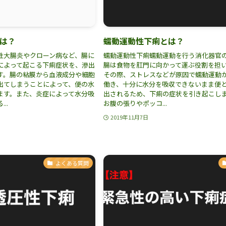
は？
蠕動運動性下痢とは？
性大腸炎やクローン病など、腸に
蠕動運動性下痢蠕動運動を行う消化器官
によって起こる下痢症状を、滲出
腸は食物を肛門に向かって運ぶ役割を担
す。腸の粘膜から血液成分や細胞
その際、ストレスなどが原因で蠕動運動
出てしまうことによって、便の水
働き、十分に水分を吸収できないまま便
ます。また、炎症によって水分吸
出されるため、下痢の症状を引き起こし
..
お腹の張りやポッコ...
2019年11月7日
よくある質問