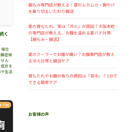
腸もみ専門店が教える！夏のムカムカ・胸やけ
を乗り切るいたわり腸活
夏の胃もたれ、実は「冷え」が原因？大阪本町
の専門店が教える、お腹を温める夏バテ対策
続く
【腸もみ・腸活】
」場合
夏のクーラーでお腹が痛い？お腹専門店が教え
性腸症候
ません
る冷え対策と腸活ケア
、症状を
事や生活
胃もたれやお腹の張りの原因は「背中」？1分で
できる簡単ケア
下痢
お客様の声