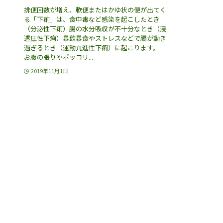
排便回数が増え、軟便またはかゆ状の便が出てく
る「下痢」は、食中毒など感染を起こしたとき
（分泌性下痢）腸の水分吸収が不十分なとき（浸
透圧性下痢）暴飲暴食やストレスなどで腸が動き
過ぎるとき（運動亢進性下痢）に起こります。
お腹の張りやポッコリ...
2019年11月1日