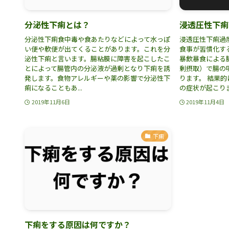
分泌性下痢とは？
浸透圧性下痢
分泌性下痢食中毒や食あたりなどによって水っぽ
浸透圧性下痢過
い便や軟便が出てくることがあります。これを分
食事が習慣化す
泌性下痢と言います。腸粘膜に障害を起こしたこ
暴飲暴食による
とによって腸管内の分泌液が過剰となり下痢を誘
剰摂取）で腸の
発します。食物アレルギーや薬の影響で分泌性下
ります。 結果
痢になることもあ...
の症状が起こりま.
2019年11月6日
2019年11月4日
下痢
下痢をする原因は何ですか？