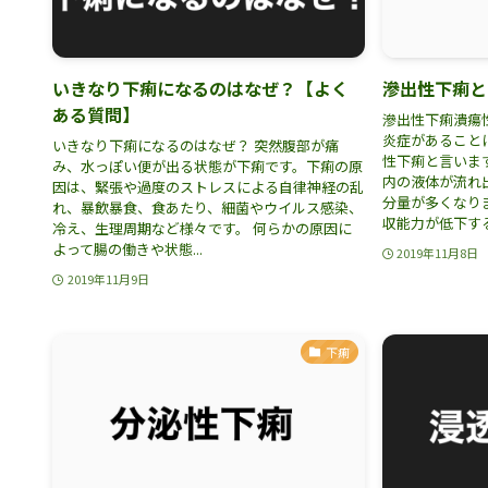
いきなり下痢になるのはなぜ？【よく
滲出性下痢と
ある質問】
滲出性下痢潰瘍
炎症があること
いきなり下痢になるのはなぜ？ 突然腹部が痛
性下痢と言いま
み、水っぽい便が出る状態が下痢です。下痢の原
内の液体が流れ
因は、緊張や過度のストレスによる自律神経の乱
分量が多くなり
れ、暴飲暴食、食あたり、細菌やウイルス感染、
収能力が低下する.
冷え、生理周期など様々です。 何らかの原因に
よって腸の働きや状態...
2019年11月8日
2019年11月9日
下痢