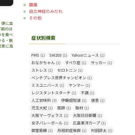
腹痛
自立神経のみだれ
その他
・便に血
下痢のほ
のを食べ
症状別検索
いる・脱
異常に渇
PMS
(1)
SW203
(1)
Yahoo!ニュース
(1)
おなかちゃん
(1)
すべり症
(1)
サッカー
(1)
ストレス
(1)
セロトニン
(1)
ベンチプレス世界チャンピオン
(1)
ミスユニバース
(1)
ヤンマー
(1)
レジスタントスターチ
(1)
不調
(1)
人工甘味料
(3)
伊藤超短波
(1)
便意
(1)
児玉大紀
(1)
医師
(1)
取材
(1)
大阪マーヴェラス
(1)
大阪日日新聞
(1)
女子バレーボール
(1)
広島東洋カープ
(1)
御堂筋線
(1)
月経前症候群
(1)
村田諒太
(1)