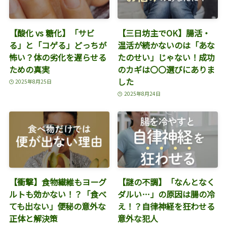
【酸化 vs 糖化】「サビ
【三日坊主でOK】腸活・
る」と「コゲる」どっちが
温活が続かないのは「あな
怖い？体の劣化を遅らせる
たのせい」じゃない！成功
ための真実
のカギは〇〇選びにありま
した
2025年8月25日
2025年8月24日
【衝撃】食物繊維もヨーグ
【謎の不調】「なんとなく
ルトも効かない！？「食べ
ダルい…」の原因は腸の冷
ても出ない」便秘の意外な
え！？自律神経を狂わせる
正体と解決策
意外な犯人