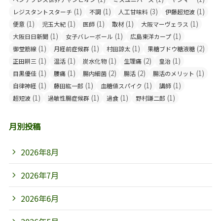
(1)
(1)
(3)
(1)
レジスタントスターチ
不調
人工甘味料
伊藤超短波
(1)
(1)
(1)
(1)
(1)
便意
児玉大紀
医師
取材
大阪マーヴェラス
(1)
(1)
(1)
大阪日日新聞
女子バレーボール
広島東洋カープ
(1)
(1)
(1)
(2)
御堂筋線
月経前症候群
村田諒太
果糖ブドウ糖液糖
(1)
(1)
(1)
(2)
(1)
正田耕三
温活
炭水化物
生理痛
皇治
(1)
(1)
(2)
(2)
(1)
目黒優佳
腰痛
腸内細菌
腸活
腸活のメリット
(1)
(1)
(1)
(1)
自律神経
藤田紘一郎
血糖値スパイク
講師
(1)
(1)
(1)
(1)
超短波
過敏性腸症候群
過食
野村謙二郎
月別投稿
2026年8月
2026年7月
2026年6月