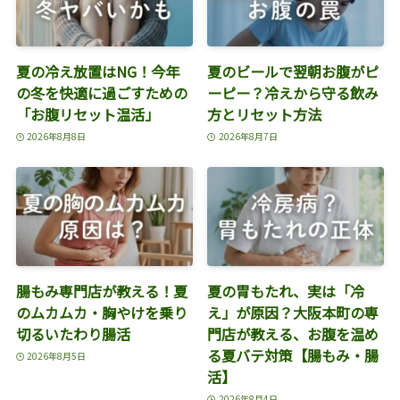
夏の冷え放置はNG！今年
夏のビールで翌朝お腹がピ
の冬を快適に過ごすための
ーピー？冷えから守る飲み
「お腹リセット温活」
方とリセット方法
2026年8月8日
2026年8月7日
腸もみ専門店が教える！夏
夏の胃もたれ、実は「冷
のムカムカ・胸やけを乗り
え」が原因？大阪本町の専
切るいたわり腸活
門店が教える、お腹を温め
る夏バテ対策【腸もみ・腸
2026年8月5日
活】
2026年8月4日