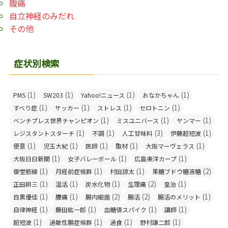
腹痛
自立神経のみだれ
その他
症状別検索
(1)
(1)
(1)
(1)
PMS
SW203
Yahoo!ニュース
おなかちゃん
(1)
(1)
(1)
(1)
すべり症
サッカー
ストレス
セロトニン
(1)
(1)
(1)
ベンチプレス世界チャンピオン
ミスユニバース
ヤンマー
(1)
(1)
(3)
(1)
レジスタントスターチ
不調
人工甘味料
伊藤超短波
(1)
(1)
(1)
(1)
(1)
便意
児玉大紀
医師
取材
大阪マーヴェラス
(1)
(1)
(1)
大阪日日新聞
女子バレーボール
広島東洋カープ
(1)
(1)
(1)
(2)
御堂筋線
月経前症候群
村田諒太
果糖ブドウ糖液糖
(1)
(1)
(1)
(2)
(1)
正田耕三
温活
炭水化物
生理痛
皇治
(1)
(1)
(2)
(2)
(1)
目黒優佳
腰痛
腸内細菌
腸活
腸活のメリット
(1)
(1)
(1)
(1)
自律神経
藤田紘一郎
血糖値スパイク
講師
(1)
(1)
(1)
(1)
超短波
過敏性腸症候群
過食
野村謙二郎