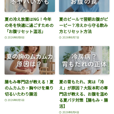
夏の冷え放置はNG！今年
夏のビールで翌朝お腹がピ
の冬を快適に過ごすための
ーピー？冷えから守る飲み
「お腹リセット温活」
方とリセット方法
2026年8月8日
2026年8月7日
腸もみ専門店が教える！夏
夏の胃もたれ、実は「冷
のムカムカ・胸やけを乗り
え」が原因？大阪本町の専
切るいたわり腸活
門店が教える、お腹を温め
る夏バテ対策【腸もみ・腸
2026年8月5日
活】
2026年8月4日