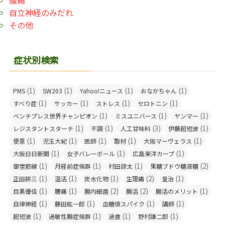
腹痛
自立神経のみだれ
その他
症状別検索
(1)
(1)
(1)
(1)
PMS
SW203
Yahoo!ニュース
おなかちゃん
(1)
(1)
(1)
(1)
すべり症
サッカー
ストレス
セロトニン
(1)
(1)
(1)
ベンチプレス世界チャンピオン
ミスユニバース
ヤンマー
(1)
(1)
(3)
(1)
レジスタントスターチ
不調
人工甘味料
伊藤超短波
(1)
(1)
(1)
(1)
(1)
便意
児玉大紀
医師
取材
大阪マーヴェラス
(1)
(1)
(1)
大阪日日新聞
女子バレーボール
広島東洋カープ
(1)
(1)
(1)
(2)
御堂筋線
月経前症候群
村田諒太
果糖ブドウ糖液糖
(1)
(1)
(1)
(2)
(1)
正田耕三
温活
炭水化物
生理痛
皇治
(1)
(1)
(2)
(2)
(1)
目黒優佳
腰痛
腸内細菌
腸活
腸活のメリット
(1)
(1)
(1)
(1)
自律神経
藤田紘一郎
血糖値スパイク
講師
(1)
(1)
(1)
(1)
超短波
過敏性腸症候群
過食
野村謙二郎