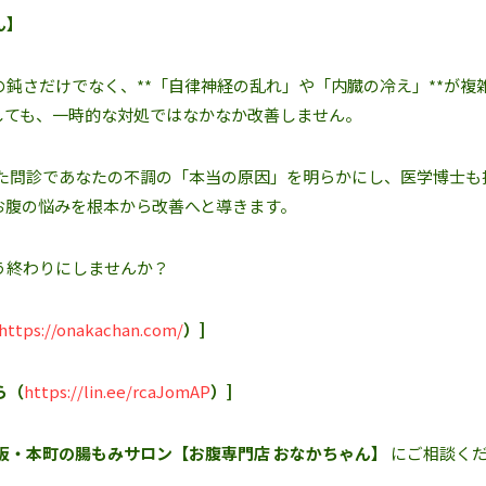
ん】
鈍さだけでなく、**「自律神経の乱れ」や「内臓の冷え」**が複
しても、一時的な対処ではなかなか改善しません。
した問診であなたの不調の「本当の原因」を明らかにし、医学博士も
お腹の悩みを根本から改善へと導きます。
う終わりにしませんか？
https://onakachan.com/
）]
ら（
https://lin.ee/rcaJomAP
）]
阪・本町の腸もみサロン【お腹専門店 おなかちゃん】
にご相談く