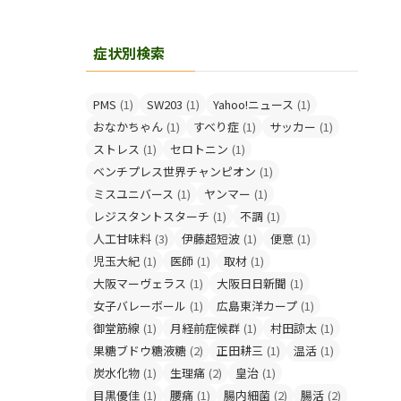
症状別検索
PMS
(1)
SW203
(1)
Yahoo!ニュース
(1)
おなかちゃん
(1)
すべり症
(1)
サッカー
(1)
ストレス
(1)
セロトニン
(1)
ベンチプレス世界チャンピオン
(1)
ミスユニバース
(1)
ヤンマー
(1)
レジスタントスターチ
(1)
不調
(1)
人工甘味料
(3)
伊藤超短波
(1)
便意
(1)
児玉大紀
(1)
医師
(1)
取材
(1)
大阪マーヴェラス
(1)
大阪日日新聞
(1)
女子バレーボール
(1)
広島東洋カープ
(1)
御堂筋線
(1)
月経前症候群
(1)
村田諒太
(1)
果糖ブドウ糖液糖
(2)
正田耕三
(1)
温活
(1)
炭水化物
(1)
生理痛
(2)
皇治
(1)
目黒優佳
(1)
腰痛
(1)
腸内細菌
(2)
腸活
(2)