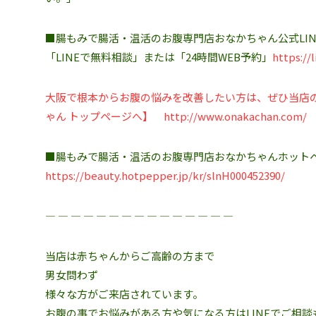
■腸もみで腸活・温活のお腹専門店おなかちゃん公式LIN
「LINEで無料相談」または「24時間WEB予約」
https://
大阪で根本からお腹の悩みを改善したい方は、ぜひ当店
ゃん トップページへ】
http://www.onakachan.com/
■腸もみで腸活・温活のお腹専門店おなかちゃんホット
https://beauty.hotpepper.jp/kr/slnH000452390/
― ― ― ― ― ― ― ― ― ― ― ― ― ― ―
当店は赤ちゃんからご高齢の方まで
男女問わず
様々な方がご来店されています。
お腹の事でお悩みがある方や気になる方はLINEでご相談