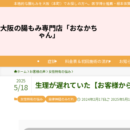
本格的な腸もみを大阪（本町）でお探しの方へ。医学博士推薦・根本体質改
大阪の腸もみ専門店「おなかち
ゃん」
症状
料金表＆初回施術の流れ
お知
ホーム
お客様の声
女性特有の悩み
2025
生理が遅れていた【お客様か
5/18
女性特有の悩み
自律神経のみだれ
2024年2月17日
2025年5月