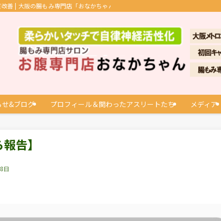
善 | 大阪の腸もみ専門店「おなかちゃん」
らせ&ブログ
プロフィール＆関わったアスリートたち
メディア
ら報告】
18日