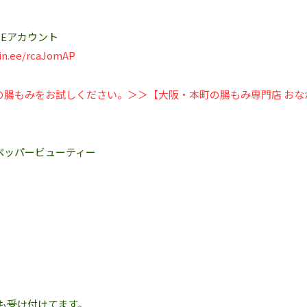
Eアカウント‬
lin.ee/rcaJomAP
の腸もみをお試しください。＞＞【大阪・本町の腸もみ専門店 おな
ペッパービューティー
も受け付けてます。