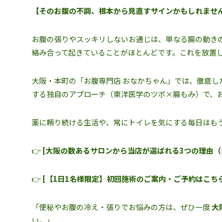
【そのお腹の不調、根本から見直すサインかもしれませ
お腹の張りやスッキリしないお通じは、単なる腸の動きの
絡み合って起きていることがほとんどです。これを放置
大阪・本町の「お腹専門店 おなかちゃん」では、徹底
する独自のアプローチ（東洋医学のツボ×腸もみ）で、
薬に頼り続ける生活や、常にトイレを気にする毎日はも
👉
[大阪の数あるサロンから当店が選ばれる3つの理由（
👉
[【1日1名様限定】初回施術のご案内・ご予約はこち
「便秘やお腹の冷え・張りでお悩みの方は、ぜひ一度
大
い。」