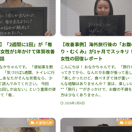
】「2週間に1回」が「毎
【改善事例】海外旅行後の「お腹
代女性が1年かけて体質改善
り・むくみ」が1ヶ月でスッキリ！
話
女性の回復レポート
なかちゃんです。 「便秘薬を飲
こんにちは！ おなかちゃんです。 「旅行
」 「気づけば1週間、トイレに行
ってきてから、なんだかお腹が張って苦
もしあなたがそんな状態なら、少
「楽しかったけど、食べすぎて体が重い…
て読んでみてください。 今回
んな経験はありませんか？ 実は、楽しい
に1回しか出ない」という重度の便
**「旅行」**がきっかけで、お腹の不調
「毎...
方は少なくありません...
2026年1月6日
お客様の声
お客