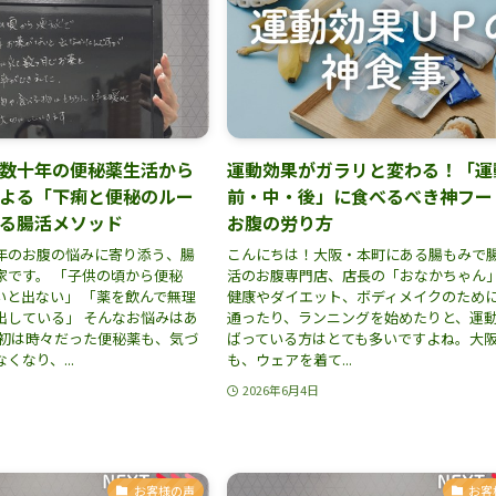
数十年の便秘薬生活から
運動効果がガラリと変わる！「運
よる「下痢と便秘のルー
前・中・後」に食べるべき神フー
る腸活メソッド
お腹の労り方
年のお腹の悩みに寄り添う、腸
こんにちは！大阪・本町にある腸もみで
家です。 「子供の頃から便秘
活のお腹専門店、店長の「おなかちゃん
いと出ない」 「薬を飲んで無理
健康やダイエット、ボディメイクのため
出している」 そんなお悩みはあ
通ったり、ランニングを始めたりと、運
最初は時々だった便秘薬も、気づ
ばっている方はとても多いですよね。大
くなり、...
も、ウェアを着て...
2026年6月4日
お客様の声
お客