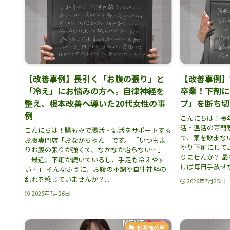
【改善事例】長引く「お腹の張り」と
【改善事例】
「冷え」にお悩みの方へ。自律神経を
卒業！下剤に
整え、根本改善へ導いた20代女性の事
プ」を断ち切
例
こんにちは！長
活・温活の専門
こんにちは！腸もみで腸活・温活をサポートする
で、薬を飲まな
お腹専門店「おなかちゃん」です。 「いつもよ
やり下痢にして
りお腹の張りが強くて、なかなか治らない…」
りませんか？ 
「最近、下痢が続いているし、手足も冷えやす
けば毎日手放せな
い…」 そんなふうに、お腹の不調や自律神経の
乱れを感じていませんか？...
2026年7月25日
2026年7月26日
お客様の声