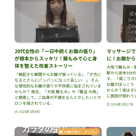
20代女性の「一日中続くお腹の張り」
マッサージで
が根本からスッキリ！腸もみで心と身
に！お腹から
体を整えた改善ストーリー
大阪で腸もみ・
駅から徒歩3分
「朝起きた瞬間からお腹が張っている」「夕方に
す。 「肩こり
なるとさらにパンパンになって苦しい…」 そん
お腹がぽっこり
な慢性的なお腹の張りや不快感に悩まされていま
せんか？実はそ
せんか？ 現在、「大阪 腸もみ」や「腸活 大阪」
に原因が隠れている
と検索して、ご自身の不調をなんとかしたいとサ
ロンを探されている...
2026年3月27日
2026年5月9日
お腹の張り・ポッコリ