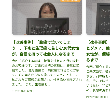
【改善事例】「腹痛で泣いてしま
【改善事例】
う…」下痢と生理痛に苦しむ20代女性
とダメ？」他
が、自信を持って社会人になるまで
女性が、便秘
るまで
今回ご紹介するのは、就職を控えた20代の女性
のお客様です。 ご来店当初の状態は、非常に深
今回ご紹介する
刻でした。 急な腹痛と下痢に襲われることが多
ご来店当初、彼
く、その辛さから涙を流してしまうことも…。
以前、別の腸も
見かねたご家族が心配され、付き添いで来店され
が、そこでは*
ました。 また、生理痛も...
いけない」**
の、状態は変わら.
2025年11月2日
2025年11月1日