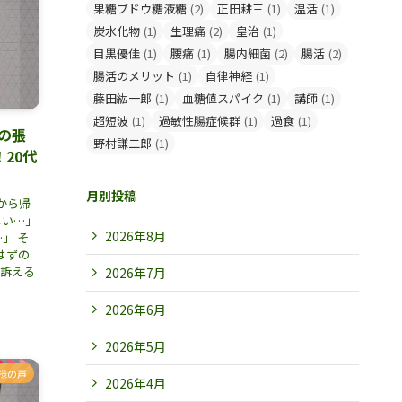
果糖ブドウ糖液糖
(2)
正田耕三
(1)
温活
(1)
炭水化物
(1)
生理痛
(2)
皇治
(1)
目黒優佳
(1)
腰痛
(1)
腸内細菌
(2)
腸活
(2)
腸活のメリット
(1)
自律神経
(1)
藤田紘一郎
(1)
血糖値スパイク
(1)
講師
(1)
超短波
(1)
過敏性腸症候群
(1)
過食
(1)
の張
野村謙二郎
(1)
20代
月別投稿
から帰
しい…」
2026年8月
」 そ
はずの
を訴える
2026年7月
2026年6月
2026年5月
様の声
2026年4月