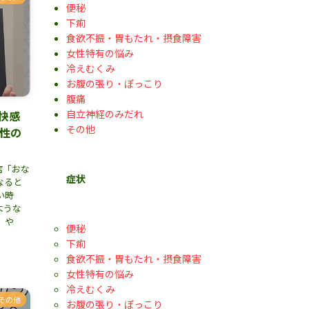
便秘
下痢
食欲不振・胃もたれ・摂食障害
女性特有の悩み
冷えむくみ
お腹の張り・ぽっこり
腹痛
自立神経のみだれ
快感
その他
女性の
店「おな
症状
なると
い時
ような
」や
便秘
下痢
食欲不振・胃もたれ・摂食障害
女性特有の悩み
冷えむくみ
その他
お腹の張り・ぽっこり