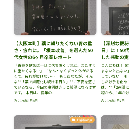
【大阪本町】薬に頼りたくない胃の重
【深刻な便秘
さ・疲れに。「根本改善」を選んだ50
日」に！50
代女性の6ヶ月卒業レポート
した感動の実
「胃薬を飲めば一旦は落ち着くけれど、またすぐ
こんにちは！ お
に重たくなる…」 「なんとなくずっと体がだる
まないと出ない
くて、疲れが抜けない…」 もしあなたが、そん
っていない」 
な**「薬で誤魔化し続ける日々」**に不安を感じ
しだけ手を止め
ているなら、今回の事例はきっと希望になるはず
は、**「2週間
です。 本日は、長年の...
秘から、1年かけて
2026年1月8日
2026年1月7日
お客様の声