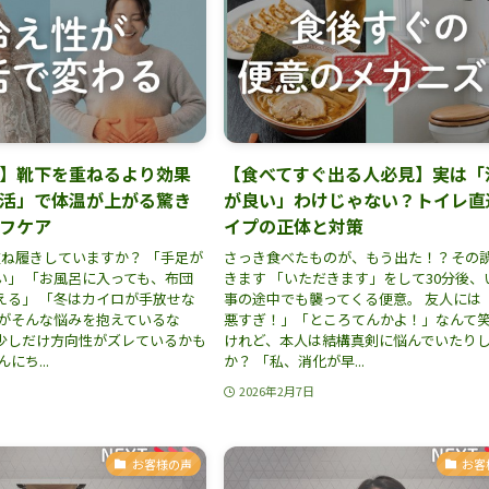
】靴下を重ねるより効果
【食べてすぐ出る人必見】実は「
活」で体温が上がる驚き
が良い」わけじゃない？トイレ直
フケア
イプの正体と対策
重ね履きしていますか？ 「手足が
さっき食べたものが、もう出た！？その
い」 「お風呂に入っても、布団
きます 「いただきます」をして30分後、
える」 「冬はカイロが手放せな
事の途中でも襲ってくる便意。 友人には
たがそんな悩みを抱えているな
悪すぎ！」「ところてんかよ！」なんて
少しだけ方向性がズレているかも
けれど、本人は結構真剣に悩んでいたり
にち...
か？ 「私、消化が早...
2026年2月7日
お客様の声
お客