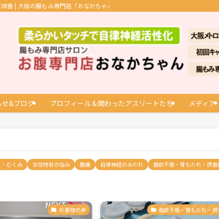
善 | 大阪の腸もみ専門店「おなかちゃん」
らせ&ブログ
プロフィール＆関わったアスリートたち
メディア
え・むくみ
女性特有の悩み
腹痛
自律神経のみだれ
食欲不振・胃もたれ・摂食
お客様の声
食欲不振・胃もたれ・摂