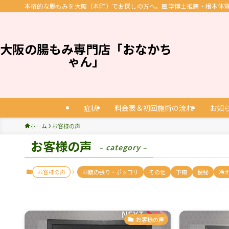
本格的な腸もみを大阪（本町）でお探しの方へ。医学博士推薦・根本体質改
大阪の腸もみ専門店「おなかち
ゃん」
症状
料金表＆初回施術の流れ
お知
ホーム
お客様の声
お客様の声
– category –
お客様の声
お腹の張り・ポッコリ
その他
下痢
便秘
冷
お客様の声