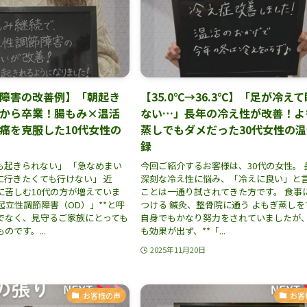
障害の改善例】「朝起き
【35.0℃→36.3℃】「足が冷え
から卒業！腸もみ×温活
ない…」長年の冷え性が改善！よ
痛を克服した10代女性の
蒸しでもダメだった30代女性の
録
も起きられない」 「急なめまい
今回ご紹介するお客様は、30代の女性。 
に行きたくても行けない」 近
深刻な冷え性に悩み、「冷えに良い」と
に苦しむ10代の方が増えていま
ことは一通り試されてきた方です。 食事
「起立性調節障害（OD）」**と呼
つける 鍼灸、整骨院に通う よもぎ蒸しを
でなく、見守るご家族にとっても
自身でもかなり努力をされていましたが
のです。...
も効果が出ず、**「...
2025年11月20日
お客様の声
お客