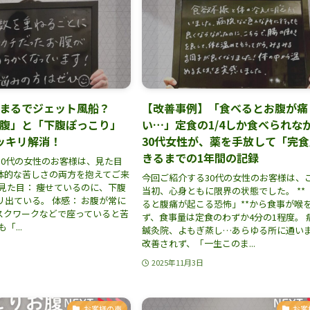
まるでジェット風船？
【改善事例】「食べるとお腹が痛
腹」と「下腹ぽっこり」
い…」定食の1/4しか食べられな
ッキリ解消！
30代女性が、薬を手放して「完
きるまでの1年間の記録
30代の女性のお客様は、見た目
体的な苦しさの両方を抱えてご来
今回ご紹介する30代の女性のお客様は、
見た目： 痩せているのに、下腹
当初、心身ともに限界の状態でした。 **
出ている。 体感： お腹が常に
ると腹痛が起こる恐怖」**から食事が喉
スクワークなどで座っていると苦
ず、食事量は定食のわずか4分の1程度。 
「...
鍼灸院、よもぎ蒸し…あらゆる所に通い
改善されず、「一生このま...
2025年11月3日
お客様の声
お客