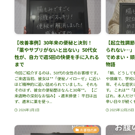
【改善事例】30年来の便秘と決別！
【起立性調節
「薬やサプリがないと出ない」50代女
られない…」
性が、自力で週5回の快便を手に入れる
でめまい・頭
まで
物語
今回ご紹介するのは、50代の女性のお客様です。
「朝、どうして
ご来店当初、彼女は**「便秘ノイローゼ」に近い
や頭痛で、学校
ほど精神的に追い詰められていました。 それも
年、そんな症状
そのはず、彼女の便秘歴はなんと30年**。 【ご
す。 これは**
来店時の深刻なお悩み】 • 週末排便： 平日は出
ばれ、本人だけ
ず、週末に薬を使っ...
辛い日々が続くも
2026年1月1日
2025年12月25日
お客様の声