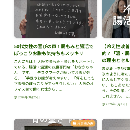
50代女性の喜びの声！腸もみと腸活で
【冷え性改善
ぽっこりお腹も気持ちもスッキリ
的？「温・腸
の理由とセル
こんにちは！ 大阪で腸もみ・腸活をサポートし
ている、腸活・温活のお腹専門店「おなかちゃ
まだ靴下を3枚
ん」です。 「デスクワークが続いてお腹が張
氷のように冷た
る」 「手足やお腹が冷えやすい」 「何をしても
に入るとすぐ冷
下腹部のぽっこりがすっきりしない」 大阪のオ
い」 もしあな
フィス街で働く女性から、...
ら、その対策、
しれません。 こん
2026年3月25日
2026年3月19日
お客様の声