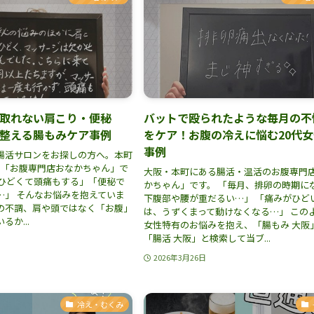
取れない肩こり・便秘
バットで殴られたような毎月の不
整える腸もみケア事例
をケア！お腹の冷えに悩む20代
事例
腸活サロンをお探しの方へ。本町
の「お腹専門店おなかちゃん」で
大阪・本町にある腸活・温活のお腹専門
がひどくて頭痛もする」「便秘で
かちゃん」です。 「毎月、排卵の時期に
…」 そんなお悩みを抱えていま
下腹部や腰が重だるい…」 「痛みがひど
の不調、肩や頭ではなく「お腹」
は、うずくまって動けなくなる…」 この
か...
女性特有のお悩みを抱え、「腸もみ 大阪
「腸活 大阪」と検索して当ブ...
2026年3月26日
冷え・むくみ