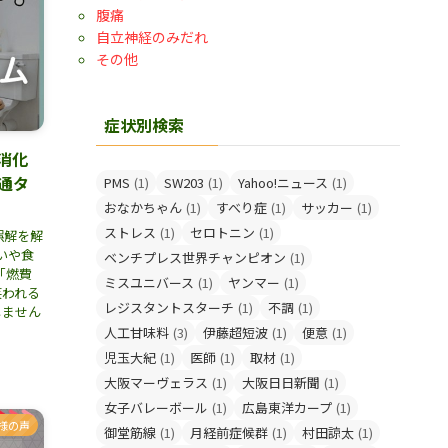
腹痛
自立神経のみだれ
その他
症状別検索
消化
通タ
PMS
(1)
SW203
(1)
Yahoo!ニュース
(1)
おなかちゃん
(1)
すべり症
(1)
サッカー
(1)
ストレス
(1)
セロトニン
(1)
誤解を解
いや食
ベンチプレス世界チャンピオン
(1)
「燃費
ミスユニバース
(1)
ヤンマー
(1)
笑われる
レジスタントスターチ
(1)
不調
(1)
しません
人工甘味料
(3)
伊藤超短波
(1)
便意
(1)
児玉大紀
(1)
医師
(1)
取材
(1)
大阪マーヴェラス
(1)
大阪日日新聞
(1)
女子バレーボール
(1)
広島東洋カープ
(1)
様の声
御堂筋線
(1)
月経前症候群
(1)
村田諒太
(1)