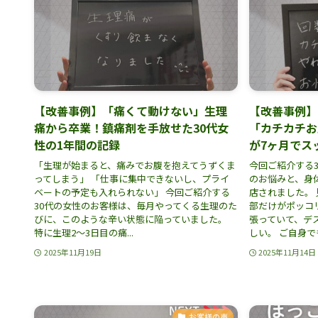
【改善事例】「痛くて動けない」生理
【改善事例】
痛から卒業！鎮痛剤を手放せた30代女
「カチカチお
性の1年間の記録
が7ヶ月でス
「生理が始まると、痛みでお腹を抱えてうずくま
今回ご紹介する
ってしまう」 「仕事に集中できないし、プライ
のお悩みと、身
ベートの予定も入れられない」 今回ご紹介する
店されました。 
30代の女性のお客様は、毎月やってくる生理のた
部だけがポッコリ
びに、このような辛い状態に陥っていました。
張っていて、デ
特に生理2〜3日目の痛...
しい。 ご自身でも
2025年11月19日
2025年11月14日
お客様の声