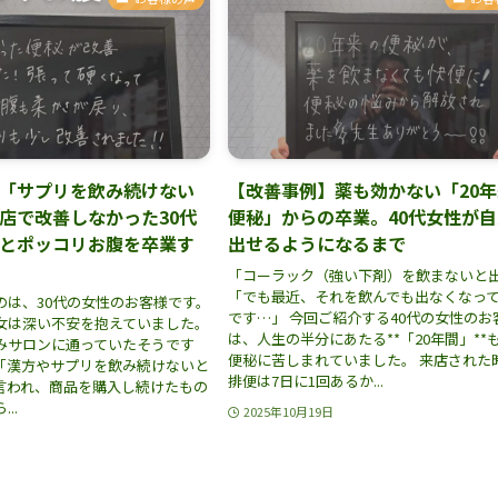
「サプリを飲み続けない
【改善事例】薬も効かない「20
店で改善しなかった30代
便秘」からの卒業。40代女性が
とポッコリお腹を卒業す
出せるようになるまで
「コーラック（強い下剤）を飲まないと
「でも最近、それを飲んでも出なくなっ
のは、30代の女性のお客様です。
です…」 今回ご紹介する40代の女性のお
女は深い不安を抱えていました。
は、人生の半分にあたる**「20年間」**
みサロンに通っていたそうです
便秘に苦しまれていました。 来店された
*「漢方やサプリを飲み続けないと
排便は7日に1回あるか...
と言われ、商品を購入し続けたもの
..
2025年10月19日