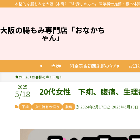
本格的な腸もみを大阪（本町）でお探しの方へ。医学博士推薦・根本体質改
大阪の腸もみ専門店「おなかち
ゃん」
症状
料金表＆初回施術の流れ
お知
ホーム
お客様の声
下痢
2025
20代女性 下痢、腹痛、生理
5/18
下痢
女性特有の悩み
腹痛
2024年2月17日
2025年5月18日