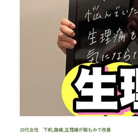
20代女性 下痢,腹痛,生理痛が腸もみで改善