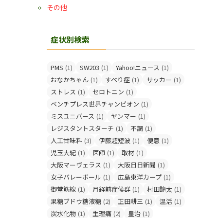
その他
症状別検索
PMS
(1)
SW203
(1)
Yahoo!ニュース
(1)
おなかちゃん
(1)
すべり症
(1)
サッカー
(1)
ストレス
(1)
セロトニン
(1)
ベンチプレス世界チャンピオン
(1)
ミスユニバース
(1)
ヤンマー
(1)
レジスタントスターチ
(1)
不調
(1)
人工甘味料
(3)
伊藤超短波
(1)
便意
(1)
児玉大紀
(1)
医師
(1)
取材
(1)
大阪マーヴェラス
(1)
大阪日日新聞
(1)
女子バレーボール
(1)
広島東洋カープ
(1)
御堂筋線
(1)
月経前症候群
(1)
村田諒太
(1)
果糖ブドウ糖液糖
(2)
正田耕三
(1)
温活
(1)
炭水化物
(1)
生理痛
(2)
皇治
(1)