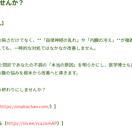
せんか？
ん】
鈍さだけでなく、**「自律神経の乱れ」や「内臓の冷え」**が複
しても、一時的な対処ではなかなか改善しません。
した問診であなたの不調の「本当の原因」を明らかにし、医学博士も
お腹の悩みを根本から改善へと導きます。
う終わりにしませんか？
https://onakachan.com/
）]
ら（
https://lin.ee/rcaJomAP
）]