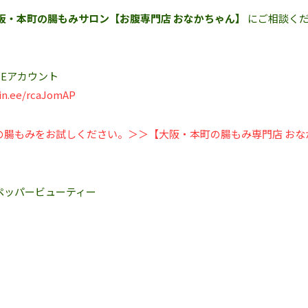
阪・本町の腸もみサロン【お腹専門店 おなかちゃん】
にご相談く
Eアカウント‬
lin.ee/rcaJomAP
の腸もみをお試しください。＞＞【大阪・本町の腸もみ専門店 おな
ペッパービューティー