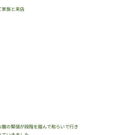
て家族と来店
お腹の緊張が段階を踏んで和らいで行き
れていきました。