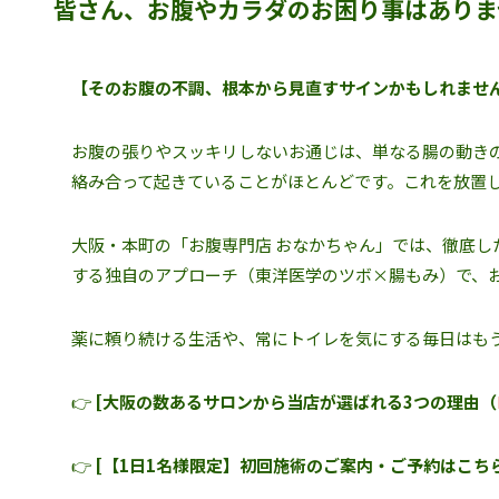
皆さん、お腹やカラダのお困り事はありま
【そのお腹の不調、根本から見直すサインかもしれませ
お腹の張りやスッキリしないお通じは、単なる腸の動きの
絡み合って起きていることがほとんどです。これを放置
大阪・本町の「お腹専門店 おなかちゃん」では、徹底
する独自のアプローチ（東洋医学のツボ×腸もみ）で、
薬に頼り続ける生活や、常にトイレを気にする毎日はも
👉
[大阪の数あるサロンから当店が選ばれる3つの理由（
👉
[【1日1名様限定】初回施術のご案内・ご予約はこち