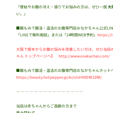
「便秘やお腹の冷え・張りでお悩みの方は、ぜひ一度
大
い。」
■腸もみで腸活・温活のお腹専門店おなかちゃん公式LIN
「LINEで無料相談」または「24時間WEB予約」
https://
大阪で根本からお腹の悩みを改善したい方は、ぜひ当店
ゃん トップページへ】
http://www.onakachan.com/
■腸もみで腸活・温活のお腹専門店おなかちゃんホット
https://beauty.hotpepper.jp/kr/slnH000452390/
― ― ― ― ― ― ― ― ― ― ― ― ― ― ―
当店は赤ちゃんからご高齢の方まで
男女問わず