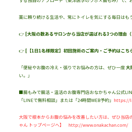
する独自のアプローチ（東洋医学のツボ×腸もみ）で、
薬に頼り続ける生活や、常にトイレを気にする毎日はも
👉
[大阪の数あるサロンから当店が選ばれる3つの理由（
👉
[【1日1名様限定】初回施術のご案内・ご予約はこち
「便秘やお腹の冷え・張りでお悩みの方は、ぜひ一度
大
い。」
■腸もみで腸活・温活のお腹専門店おなかちゃん公式LIN
「LINEで無料相談」または「24時間WEB予約」
https://
大阪で根本からお腹の悩みを改善したい方は、ぜひ当店
ゃん トップページへ】
http://www.onakachan.com/