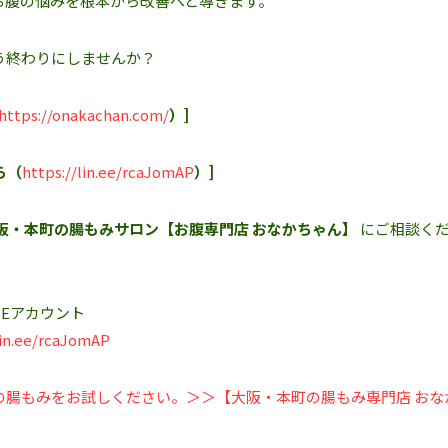
お腹の悩みを根本から改善へと導きます。
う終わりにしませんか？
https://onakachan.com/
）]
ら（
https://lin.ee/rcaJomAP
）]
阪・本町の腸もみサロン【お腹専門店 おなかちゃん】
にご相談く
Eアカウント‬
lin.ee/rcaJomAP
の腸もみをお試しください。＞＞【大阪・本町の腸もみ専門店 おな