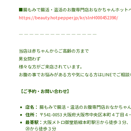
■腸もみで腸活・温活のお腹専門店おなかちゃんホット
https://beauty.hotpepper.jp/kr/slnH000452390/
― ― ― ― ― ― ― ― ― ― ― ― ― ― ―
当店は赤ちゃんからご高齢の方まで
男女問わず
様々な方がご来店されています。
お腹の事でお悩みがある方や気になる方はLINEでご相談
【ご予約・お問い合わせ】
店名：
腸もみで腸活・温活のお腹専門店おなかちゃ
住所：
〒541-0053 大阪府大阪市中央区本町４丁目４−１
最寄駅：
大阪メトロ御堂筋線本町駅⑧から徒歩３分、
⑳から徒歩３分