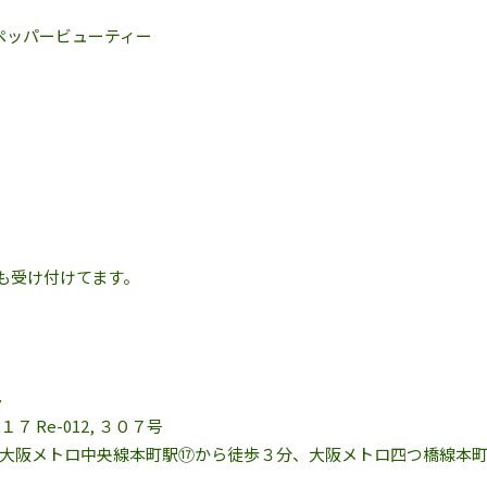
ペッパービューティー
も受け付けてます。
ん
７ Re-012, ３０７号
大阪メトロ中央線本町駅⑰から徒歩３分、大阪メトロ四つ橋線本