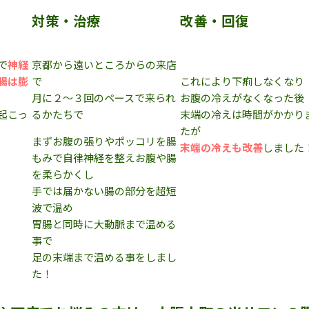
対策・治療
改善・回復
で
神経
京都から遠いところからの来店
腸は膨
で
これにより下痢しなくなり
月に２～３回のペースで来られ
お腹の冷えがなくなった後
起こっ
るかたちで
末端の冷えは時間がかかり
たが
まずお腹の張りやポッコリを腸
末端の冷えも改善
しました
もみで自律神経を整えお腹や腸
を柔らかくし
手では届かない腸の部分を超短
波で温め
胃腸と同時に大動脈まで温める
事で
足の末端まで温める事をしまし
た！