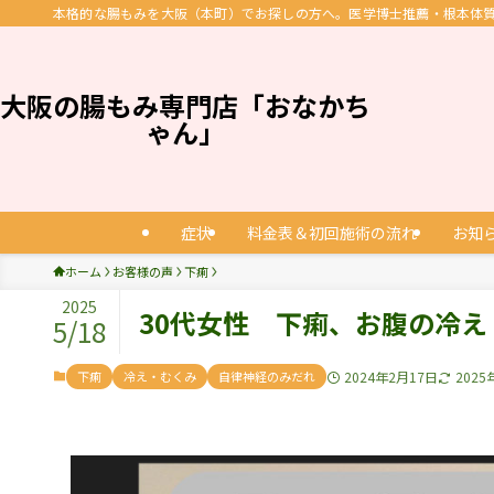
本格的な腸もみを大阪（本町）でお探しの方へ。医学博士推薦・根本体質改
大阪の腸もみ専門店「おなかち
ゃん」
症状
料金表＆初回施術の流れ
お知
ホーム
お客様の声
下痢
2025
30代女性 下痢、お腹の冷え
5/18
下痢
冷え・むくみ
自律神経のみだれ
2024年2月17日
2025