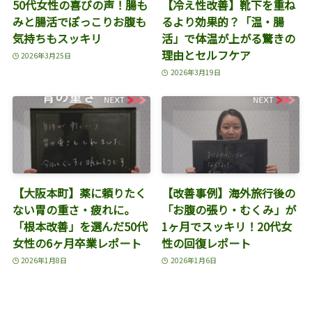
50代女性の喜びの声！腸も
【冷え性改善】靴下を重ね
みと腸活でぽっこりお腹も
るより効果的？「温・腸
気持ちもスッキリ
活」で体温が上がる驚きの
理由とセルフケア
2026年3月25日
2026年3月19日
【大阪本町】薬に頼りたく
【改善事例】海外旅行後の
ない胃の重さ・疲れに。
「お腹の張り・むくみ」が
「根本改善」を選んだ50代
1ヶ月でスッキリ！20代女
女性の6ヶ月卒業レポート
性の回復レポート
2026年1月8日
2026年1月6日