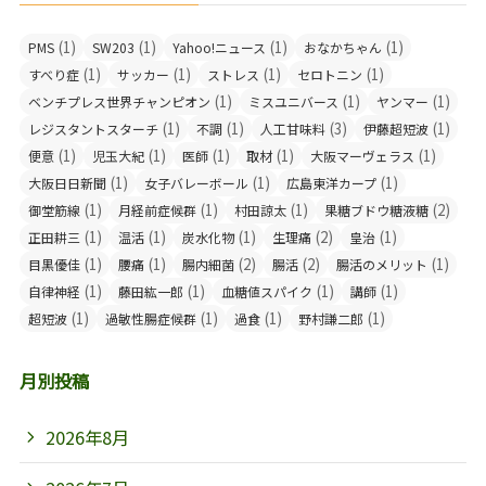
(1)
(1)
(1)
(1)
PMS
SW203
Yahoo!ニュース
おなかちゃん
(1)
(1)
(1)
(1)
すべり症
サッカー
ストレス
セロトニン
(1)
(1)
(1)
ベンチプレス世界チャンピオン
ミスユニバース
ヤンマー
(1)
(1)
(3)
(1)
レジスタントスターチ
不調
人工甘味料
伊藤超短波
(1)
(1)
(1)
(1)
(1)
便意
児玉大紀
医師
取材
大阪マーヴェラス
(1)
(1)
(1)
大阪日日新聞
女子バレーボール
広島東洋カープ
(1)
(1)
(1)
(2)
御堂筋線
月経前症候群
村田諒太
果糖ブドウ糖液糖
(1)
(1)
(1)
(2)
(1)
正田耕三
温活
炭水化物
生理痛
皇治
(1)
(1)
(2)
(2)
(1)
目黒優佳
腰痛
腸内細菌
腸活
腸活のメリット
(1)
(1)
(1)
(1)
自律神経
藤田紘一郎
血糖値スパイク
講師
(1)
(1)
(1)
(1)
超短波
過敏性腸症候群
過食
野村謙二郎
月別投稿
2026年8月