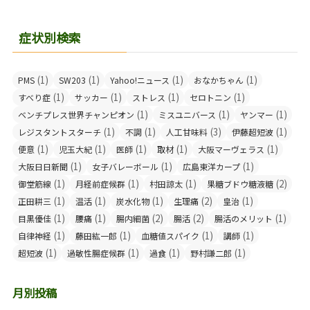
症状別検索
(1)
(1)
(1)
(1)
PMS
SW203
Yahoo!ニュース
おなかちゃん
(1)
(1)
(1)
(1)
すべり症
サッカー
ストレス
セロトニン
(1)
(1)
(1)
ベンチプレス世界チャンピオン
ミスユニバース
ヤンマー
(1)
(1)
(3)
(1)
レジスタントスターチ
不調
人工甘味料
伊藤超短波
(1)
(1)
(1)
(1)
(1)
便意
児玉大紀
医師
取材
大阪マーヴェラス
(1)
(1)
(1)
大阪日日新聞
女子バレーボール
広島東洋カープ
(1)
(1)
(1)
(2)
御堂筋線
月経前症候群
村田諒太
果糖ブドウ糖液糖
(1)
(1)
(1)
(2)
(1)
正田耕三
温活
炭水化物
生理痛
皇治
(1)
(1)
(2)
(2)
(1)
目黒優佳
腰痛
腸内細菌
腸活
腸活のメリット
(1)
(1)
(1)
(1)
自律神経
藤田紘一郎
血糖値スパイク
講師
(1)
(1)
(1)
(1)
超短波
過敏性腸症候群
過食
野村謙二郎
月別投稿