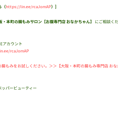
ら（
https://lin.ee/rcaJomAP
）]
阪・本町の腸もみサロン【お腹専門店 おなかちゃん】
にご相談く
Eアカウント‬
lin.ee/rcaJomAP
の腸もみをお試しください。＞＞【大阪・本町の腸もみ専門店 おな
ペッパービューティー