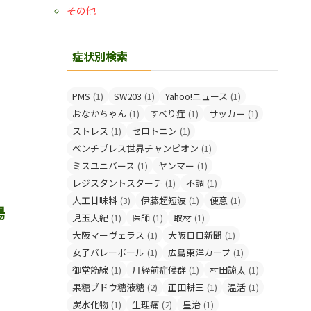
その他
症状別検索
PMS
(1)
SW203
(1)
Yahoo!ニュース
(1)
おなかちゃん
(1)
すべり症
(1)
サッカー
(1)
ストレス
(1)
セロトニン
(1)
ベンチプレス世界チャンピオン
(1)
ミスユニバース
(1)
ヤンマー
(1)
レジスタントスターチ
(1)
不調
(1)
人工甘味料
(3)
伊藤超短波
(1)
便意
(1)
腸
児玉大紀
(1)
医師
(1)
取材
(1)
大阪マーヴェラス
(1)
大阪日日新聞
(1)
女子バレーボール
(1)
広島東洋カープ
(1)
御堂筋線
(1)
月経前症候群
(1)
村田諒太
(1)
果糖ブドウ糖液糖
(2)
正田耕三
(1)
温活
(1)
炭水化物
(1)
生理痛
(2)
皇治
(1)