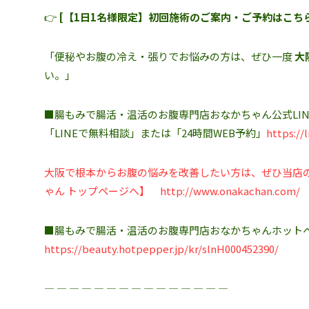
👉
[【1日1名様限定】初回施術のご案内・ご予約はこち
「便秘やお腹の冷え・張りでお悩みの方は、ぜひ一度
大
い。」
■腸もみで腸活・温活のお腹専門店おなかちゃん公式LIN
「LINEで無料相談」または「24時間WEB予約」
https://
大阪で根本からお腹の悩みを改善したい方は、ぜひ当店
ゃん トップページへ】
http://www.onakachan.com/
■腸もみで腸活・温活のお腹専門店おなかちゃんホット
https://beauty.hotpepper.jp/kr/slnH000452390/
― ― ― ― ― ― ― ― ― ― ― ― ― ― ―