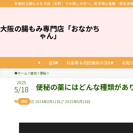
本格的な腸もみを大阪（本町）でお探しの方へ。医学博士推薦・根本体質改
大阪の腸もみ専門店「おなかち
ゃん」
症状
料金表＆初回施術の流れ
お知
ホーム
症状
便秘
2025
便秘の薬にはどんな種類があ
5/18
便秘
2024年2月11日
2025年5月18日