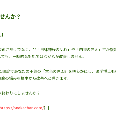
せんか？
ん】
鈍さだけでなく、**「自律神経の乱れ」や「内臓の冷え」**が複
しても、一時的な対処ではなかなか改善しません。
した問診であなたの不調の「本当の原因」を明らかにし、医学博士も
お腹の悩みを根本から改善へと導きます。
う終わりにしませんか？
https://onakachan.com/
）]