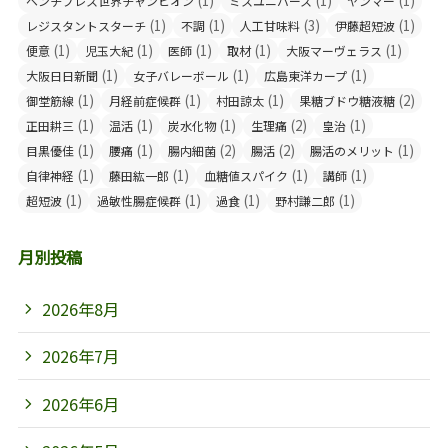
ベンチプレス世界チャンピオン
ミスユニバース
ヤンマー
(1)
(1)
(3)
(1)
レジスタントスターチ
不調
人工甘味料
伊藤超短波
(1)
(1)
(1)
(1)
(1)
便意
児玉大紀
医師
取材
大阪マーヴェラス
(1)
(1)
(1)
大阪日日新聞
女子バレーボール
広島東洋カープ
(1)
(1)
(1)
(2)
御堂筋線
月経前症候群
村田諒太
果糖ブドウ糖液糖
(1)
(1)
(1)
(2)
(1)
正田耕三
温活
炭水化物
生理痛
皇治
(1)
(1)
(2)
(2)
(1)
目黒優佳
腰痛
腸内細菌
腸活
腸活のメリット
(1)
(1)
(1)
(1)
自律神経
藤田紘一郎
血糖値スパイク
講師
(1)
(1)
(1)
(1)
超短波
過敏性腸症候群
過食
野村謙二郎
月別投稿
2026年8月
2026年7月
2026年6月