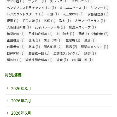
(1)
(1)
(1)
(1)
すべり症
サッカー
ストレス
セロトニン
(1)
(1)
(1)
ベンチプレス世界チャンピオン
ミスユニバース
ヤンマー
(1)
(1)
(3)
(1)
レジスタントスターチ
不調
人工甘味料
伊藤超短波
(1)
(1)
(1)
(1)
(1)
便意
児玉大紀
医師
取材
大阪マーヴェラス
(1)
(1)
(1)
大阪日日新聞
女子バレーボール
広島東洋カープ
(1)
(1)
(1)
(2)
御堂筋線
月経前症候群
村田諒太
果糖ブドウ糖液糖
(1)
(1)
(1)
(2)
(1)
正田耕三
温活
炭水化物
生理痛
皇治
(1)
(1)
(2)
(2)
(1)
目黒優佳
腰痛
腸内細菌
腸活
腸活のメリット
(1)
(1)
(1)
(1)
自律神経
藤田紘一郎
血糖値スパイク
講師
(1)
(1)
(1)
(1)
超短波
過敏性腸症候群
過食
野村謙二郎
月別投稿
2026年8月
2026年7月
2026年6月