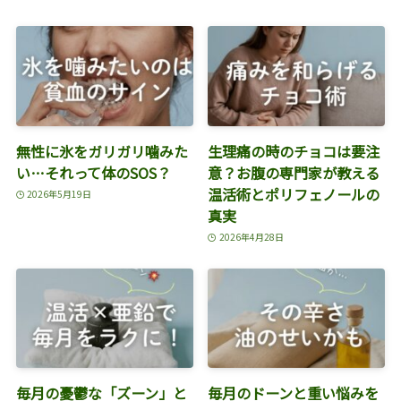
無性に氷をガリガリ噛みた
生理痛の時のチョコは要注
い…それって体のSOS？
意？お腹の専門家が教える
温活術とポリフェノールの
2026年5月19日
真実
2026年4月28日
毎月の憂鬱な「ズーン」と
毎月のドーンと重い悩みを