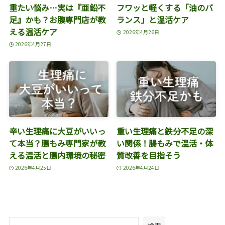
重たい悩み…実は『亜鉛不
フワッと軽くする「油のバ
足』かも？お腹専門店が教
ランス」と温活ケア
える温活ケア
2026年4月26日
2026年4月27日
辛い生理痛に大豆がいいっ
重い生理痛と鉄分不足の深
て本当？腸もみ専門家が教
い関係！腸もみで温活・体
える温活と腸内環境の秘密
質改善を目指そう
2026年4月25日
2026年4月24日