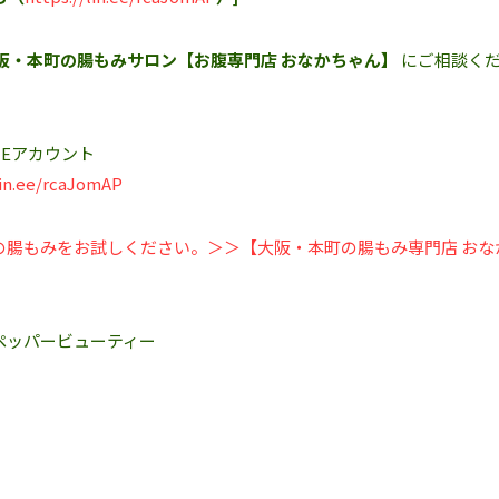
阪・本町の腸もみサロン【お腹専門店 おなかちゃん】
にご相談く
Eアカウント‬
lin.ee/rcaJomAP
の腸もみをお試しください。＞＞【大阪・本町の腸もみ専門店 おな
ペッパービューティー