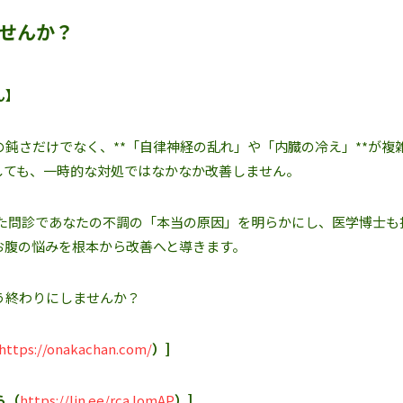
せんか？
ん】
鈍さだけでなく、**「自律神経の乱れ」や「内臓の冷え」**が複
しても、一時的な対処ではなかなか改善しません。
した問診であなたの不調の「本当の原因」を明らかにし、医学博士も
お腹の悩みを根本から改善へと導きます。
う終わりにしませんか？
https://onakachan.com/
）]
ら（
https://lin.ee/rcaJomAP
）]