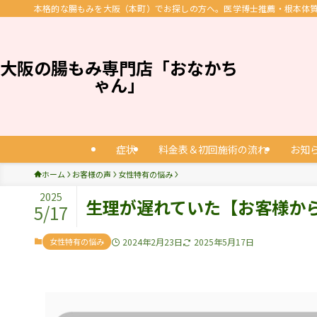
本格的な腸もみを大阪（本町）でお探しの方へ。医学博士推薦・根本体質改
大阪の腸もみ専門店「おなかち
ゃん」
症状
料金表＆初回施術の流れ
お知
ホーム
お客様の声
女性特有の悩み
2025
生理が遅れていた【お客様か
5/17
女性特有の悩み
2024年2月23日
2025年5月17日