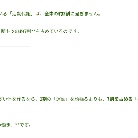
いる「活動代謝」は、全体の
約2割
に過ぎません。
断トツの約7割**を占めているのです。
すい体を作るなら、2割の「運動」を頑張るよりも、
7割を占める「
。
働き」**です。