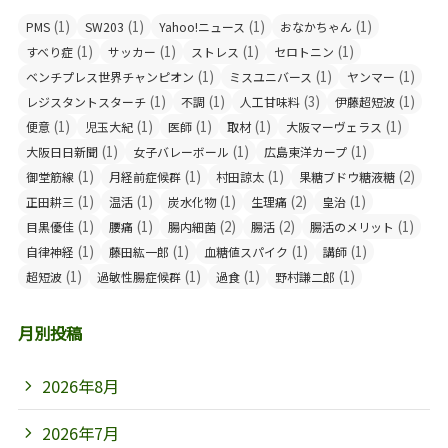
(1)
(1)
(1)
(1)
PMS
SW203
Yahoo!ニュース
おなかちゃん
(1)
(1)
(1)
(1)
すべり症
サッカー
ストレス
セロトニン
(1)
(1)
(1)
ベンチプレス世界チャンピオン
ミスユニバース
ヤンマー
(1)
(1)
(3)
(1)
レジスタントスターチ
不調
人工甘味料
伊藤超短波
(1)
(1)
(1)
(1)
(1)
便意
児玉大紀
医師
取材
大阪マーヴェラス
(1)
(1)
(1)
大阪日日新聞
女子バレーボール
広島東洋カープ
(1)
(1)
(1)
(2)
御堂筋線
月経前症候群
村田諒太
果糖ブドウ糖液糖
(1)
(1)
(1)
(2)
(1)
正田耕三
温活
炭水化物
生理痛
皇治
(1)
(1)
(2)
(2)
(1)
目黒優佳
腰痛
腸内細菌
腸活
腸活のメリット
(1)
(1)
(1)
(1)
自律神経
藤田紘一郎
血糖値スパイク
講師
(1)
(1)
(1)
(1)
超短波
過敏性腸症候群
過食
野村謙二郎
月別投稿
2026年8月
2026年7月