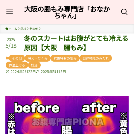
大阪の腸もみ専門店「おなか
ちゃん」
ホーム
症状
その他
冬のスカートはお腹がとても冷える
2025
5/18
原因【大阪 腸もみ】
その他
冷え・むくみ
女性特有の悩み
自律神経のみだれ
体温上げる
妊活
2024年2月22日
2025年5月18日