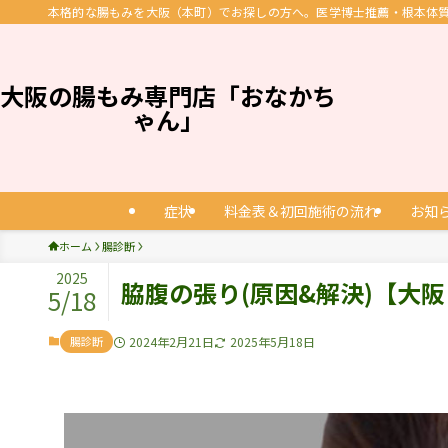
本格的な腸もみを大阪（本町）でお探しの方へ。医学博士推薦・根本体質改
大阪の腸もみ専門店「おなかち
ゃん」
症状
料金表＆初回施術の流れ
お知
ホーム
腸診断
2025
脇腹の張り(原因&解決)【大
5/18
腸診断
2024年2月21日
2025年5月18日