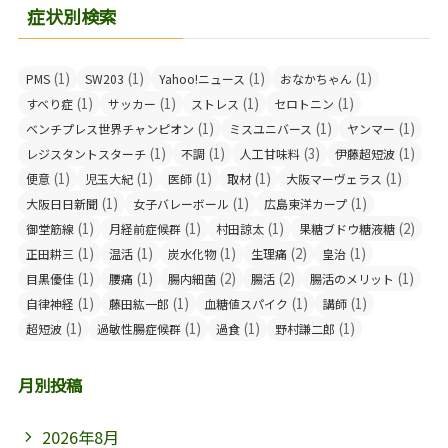
症状別検索
(1)
(1)
(1)
(1)
PMS
SW203
Yahoo!ニュース
おなかちゃん
(1)
(1)
(1)
(1)
すべり症
サッカー
ストレス
セロトニン
(1)
(1)
(1)
ベンチプレス世界チャンピオン
ミスユニバース
ヤンマー
(1)
(1)
(3)
(1)
レジスタントスターチ
不調
人工甘味料
伊藤超短波
(1)
(1)
(1)
(1)
(1)
便意
児玉大紀
医師
取材
大阪マーヴェラス
(1)
(1)
(1)
大阪日日新聞
女子バレーボール
広島東洋カープ
(1)
(1)
(1)
(2)
御堂筋線
月経前症候群
村田諒太
果糖ブドウ糖液糖
(1)
(1)
(1)
(2)
(1)
正田耕三
温活
炭水化物
生理痛
皇治
(1)
(1)
(2)
(2)
(1)
目黒優佳
腰痛
腸内細菌
腸活
腸活のメリット
(1)
(1)
(1)
(1)
自律神経
藤田紘一郎
血糖値スパイク
講師
(1)
(1)
(1)
(1)
超短波
過敏性腸症候群
過食
野村謙二郎
月別投稿
2026年8月