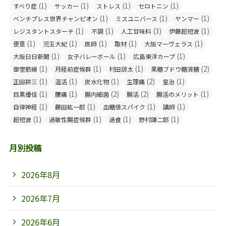
(1)
(1)
(1)
(1)
すべり症
サッカー
ストレス
セロトニン
(1)
(1)
(1)
ベンチプレス世界チャンピオン
ミスユニバース
ヤンマー
(1)
(1)
(3)
(1)
レジスタントスターチ
不調
人工甘味料
伊藤超短波
(1)
(1)
(1)
(1)
(1)
便意
児玉大紀
医師
取材
大阪マーヴェラス
(1)
(1)
(1)
大阪日日新聞
女子バレーボール
広島東洋カープ
(1)
(1)
(1)
(2)
御堂筋線
月経前症候群
村田諒太
果糖ブドウ糖液糖
(1)
(1)
(1)
(2)
(1)
正田耕三
温活
炭水化物
生理痛
皇治
(1)
(1)
(2)
(2)
(1)
目黒優佳
腰痛
腸内細菌
腸活
腸活のメリット
(1)
(1)
(1)
(1)
自律神経
藤田紘一郎
血糖値スパイク
講師
(1)
(1)
(1)
(1)
超短波
過敏性腸症候群
過食
野村謙二郎
月別投稿
2026年8月
2026年7月
2026年6月