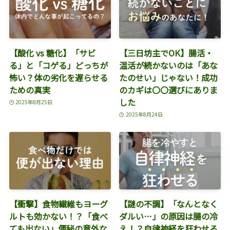
【酸化 vs 糖化】「サビ
【三日坊主でOK】腸活・
る」と「コゲる」どっちが
温活が続かないのは「あな
怖い？体の劣化を遅らせる
たのせい」じゃない！成功
ための真実
のカギは〇〇選びにありま
した
2025年8月25日
2025年8月24日
【衝撃】食物繊維もヨーグ
【謎の不調】「なんとなく
ルトも効かない！？「食べ
ダルい…」の原因は腸の冷
ても出ない」便秘の意外な
え！？自律神経を狂わせる