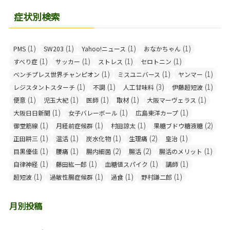
症状別検索
(1)
(1)
(1)
(1)
PMS
SW203
Yahoo!ニュース
おなかちゃん
(1)
(1)
(1)
(1)
すべり症
サッカー
ストレス
セロトニン
(1)
(1)
(1)
ベンチプレス世界チャンピオン
ミスユニバース
ヤンマー
(1)
(1)
(3)
(1)
レジスタントスターチ
不調
人工甘味料
伊藤超短波
(1)
(1)
(1)
(1)
(1)
便意
児玉大紀
医師
取材
大阪マーヴェラス
(1)
(1)
(1)
大阪日日新聞
女子バレーボール
広島東洋カープ
(1)
(1)
(1)
(2)
御堂筋線
月経前症候群
村田諒太
果糖ブドウ糖液糖
(1)
(1)
(1)
(2)
(1)
正田耕三
温活
炭水化物
生理痛
皇治
(1)
(1)
(2)
(2)
(1)
目黒優佳
腰痛
腸内細菌
腸活
腸活のメリット
(1)
(1)
(1)
(1)
自律神経
藤田紘一郎
血糖値スパイク
講師
(1)
(1)
(1)
(1)
超短波
過敏性腸症候群
過食
野村謙二郎
月別投稿