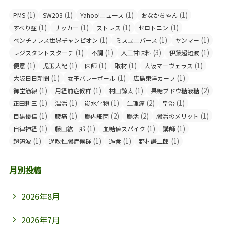
(1)
(1)
(1)
(1)
PMS
SW203
Yahoo!ニュース
おなかちゃん
(1)
(1)
(1)
(1)
すべり症
サッカー
ストレス
セロトニン
(1)
(1)
(1)
ベンチプレス世界チャンピオン
ミスユニバース
ヤンマー
(1)
(1)
(3)
(1)
レジスタントスターチ
不調
人工甘味料
伊藤超短波
(1)
(1)
(1)
(1)
(1)
便意
児玉大紀
医師
取材
大阪マーヴェラス
(1)
(1)
(1)
大阪日日新聞
女子バレーボール
広島東洋カープ
(1)
(1)
(1)
(2)
御堂筋線
月経前症候群
村田諒太
果糖ブドウ糖液糖
(1)
(1)
(1)
(2)
(1)
正田耕三
温活
炭水化物
生理痛
皇治
(1)
(1)
(2)
(2)
(1)
目黒優佳
腰痛
腸内細菌
腸活
腸活のメリット
(1)
(1)
(1)
(1)
自律神経
藤田紘一郎
血糖値スパイク
講師
(1)
(1)
(1)
(1)
超短波
過敏性腸症候群
過食
野村謙二郎
月別投稿
2026年8月
2026年7月