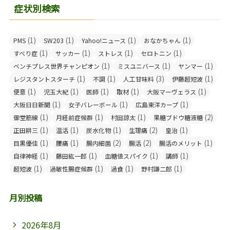
症状別検索
(1)
(1)
(1)
(1)
PMS
SW203
Yahoo!ニュース
おなかちゃん
(1)
(1)
(1)
(1)
すべり症
サッカー
ストレス
セロトニン
(1)
(1)
(1)
ベンチプレス世界チャンピオン
ミスユニバース
ヤンマー
(1)
(1)
(3)
(1)
レジスタントスターチ
不調
人工甘味料
伊藤超短波
(1)
(1)
(1)
(1)
(1)
便意
児玉大紀
医師
取材
大阪マーヴェラス
(1)
(1)
(1)
大阪日日新聞
女子バレーボール
広島東洋カープ
(1)
(1)
(1)
(2)
御堂筋線
月経前症候群
村田諒太
果糖ブドウ糖液糖
(1)
(1)
(1)
(2)
(1)
正田耕三
温活
炭水化物
生理痛
皇治
(1)
(1)
(2)
(2)
(1)
目黒優佳
腰痛
腸内細菌
腸活
腸活のメリット
(1)
(1)
(1)
(1)
自律神経
藤田紘一郎
血糖値スパイク
講師
(1)
(1)
(1)
(1)
超短波
過敏性腸症候群
過食
野村謙二郎
月別投稿
2026年8月