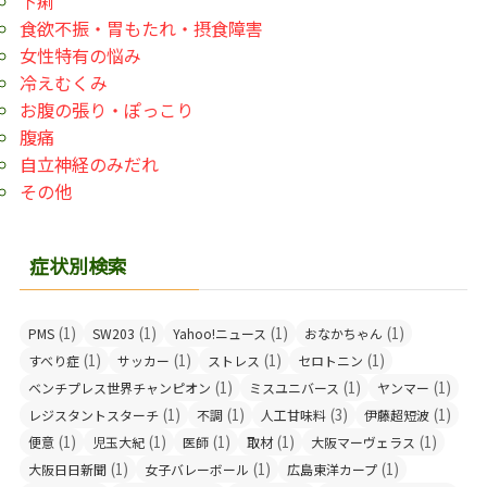
下痢
食欲不振・胃もたれ・摂食障害
女性特有の悩み
冷えむくみ
お腹の張り・ぽっこり
腹痛
自立神経のみだれ
その他
症状別検索
(1)
(1)
(1)
(1)
PMS
SW203
Yahoo!ニュース
おなかちゃん
(1)
(1)
(1)
(1)
すべり症
サッカー
ストレス
セロトニン
(1)
(1)
(1)
ベンチプレス世界チャンピオン
ミスユニバース
ヤンマー
(1)
(1)
(3)
(1)
レジスタントスターチ
不調
人工甘味料
伊藤超短波
(1)
(1)
(1)
(1)
(1)
便意
児玉大紀
医師
取材
大阪マーヴェラス
(1)
(1)
(1)
大阪日日新聞
女子バレーボール
広島東洋カープ