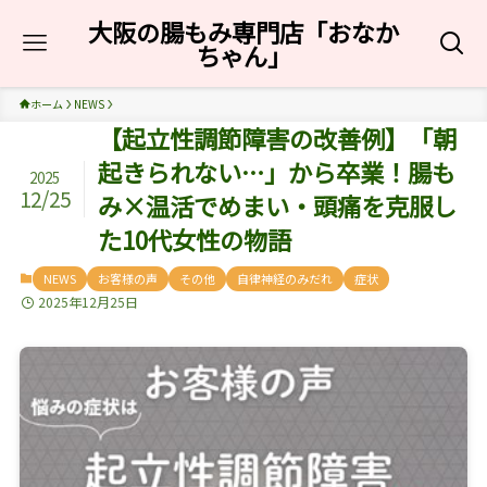
大阪の腸もみ専門店「おなか
ちゃん」
ホーム
NEWS
【起立性調節障害の改善例】「朝
起きられない…」から卒業！腸も
2025
12/25
み×温活でめまい・頭痛を克服し
た10代女性の物語
NEWS
お客様の声
その他
自律神経のみだれ
症状
2025年12月25日