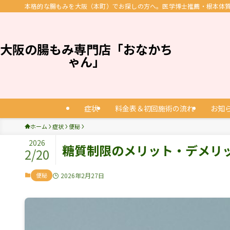
本格的な腸もみを大阪（本町）でお探しの方へ。医学博士推薦・根本体質改
大阪の腸もみ専門店「おなかち
ゃん」
症状
料金表＆初回施術の流れ
お知
ホーム
症状
便秘
2026
糖質制限のメリット・デメリ
2/20
便秘
2026年2月27日