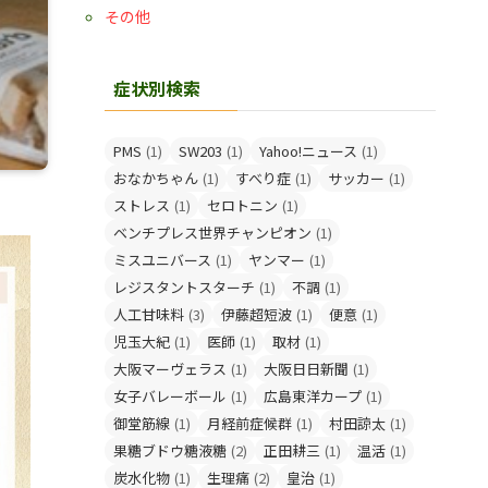
その他
症状別検索
PMS
(1)
SW203
(1)
Yahoo!ニュース
(1)
おなかちゃん
(1)
すべり症
(1)
サッカー
(1)
ストレス
(1)
セロトニン
(1)
ベンチプレス世界チャンピオン
(1)
ミスユニバース
(1)
ヤンマー
(1)
レジスタントスターチ
(1)
不調
(1)
人工甘味料
(3)
伊藤超短波
(1)
便意
(1)
児玉大紀
(1)
医師
(1)
取材
(1)
大阪マーヴェラス
(1)
大阪日日新聞
(1)
女子バレーボール
(1)
広島東洋カープ
(1)
御堂筋線
(1)
月経前症候群
(1)
村田諒太
(1)
果糖ブドウ糖液糖
(2)
正田耕三
(1)
温活
(1)
炭水化物
(1)
生理痛
(2)
皇治
(1)