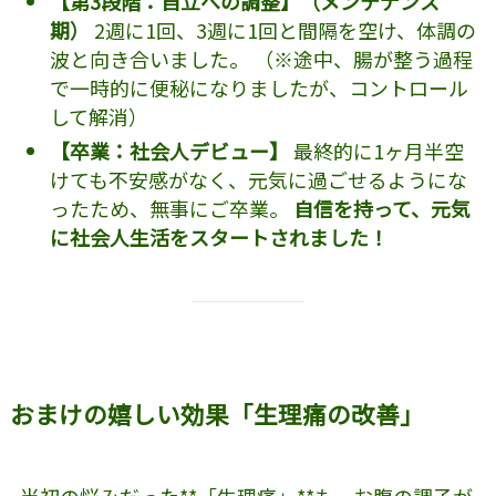
【第3段階：自立への調整】（メンテナンス
期）
2週に1回、3週に1回と間隔を空け、体調の
波と向き合いました。 （※途中、腸が整う過程
で一時的に便秘になりましたが、コントロール
して解消）
【卒業：社会人デビュー】
最終的に1ヶ月半空
けても不安感がなく、元気に過ごせるようにな
ったため、無事にご卒業。
自信を持って、元気
に社会人生活をスタートされました！
おまけの嬉しい効果「生理痛の改善」
当初の悩みだった**「生理痛」**も、お腹の調子が