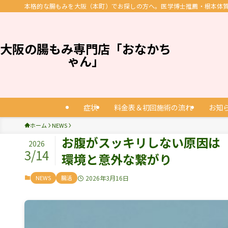
本格的な腸もみを大阪（本町）でお探しの方へ。医学博士推薦・根本体質改
大阪の腸もみ専門店「おなかち
ゃん」
症状
料金表＆初回施術の流れ
お知
ホーム
NEWS
お腹がスッキリしない原因は
2026
3/14
環境と意外な繋がり
NEWS
腸活
2026年3月16日