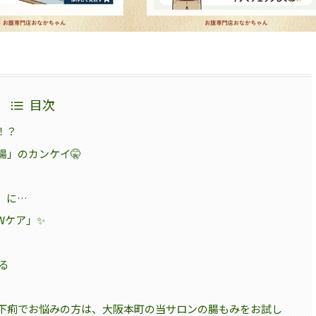
目次
！？
」のカンケイ🤫
」に…
Wケア」✨
る
下痢でお悩みの方は、大阪本町の当サロンの腸もみをお試し