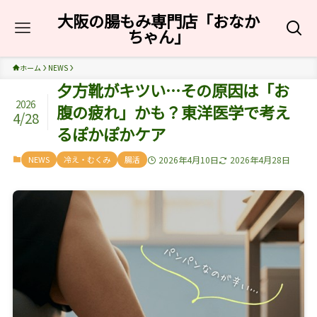
大阪の腸もみ専門店「おなか
ちゃん」
ホーム
NEWS
夕方靴がキツい…その原因は「お
2026
腹の疲れ」かも？東洋医学で考え
4/28
るぽかぽかケア
NEWS
冷え・むくみ
腸活
2026年4月10日
2026年4月28日