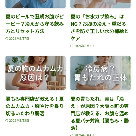
夏のビールで翌朝お腹がピ
夏の「お水ガブ飲み」は
ーピー？冷えから守る飲み
NG？お腹の冷え・重だる
方とリセット方法
さを防ぐ正しい水分補給と
ケア
2026年8月7日
2026年8月6日
腸もみ専門店が教える！夏
夏の胃もたれ、実は「冷
のムカムカ・胸やけを乗り
え」が原因？大阪本町の専
切るいたわり腸活
門店が教える、お腹を温め
る夏バテ対策【腸もみ・腸
2026年8月5日
活】
2026年8月4日