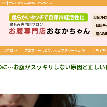
善 | 大阪の腸もみ専門店「おなかちゃん」
らせ&ブログ
プロフィール＆関わったアスリートたち
メディア
のに…お腹がスッキリしない原因と正しい