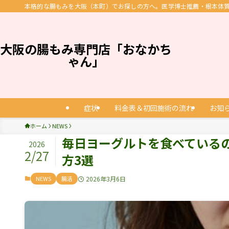
本格的な腸もみを大阪（本町）でお探しの方へ。医学博士推薦・根本体質改
大阪の腸もみ専門店「おなかち
ゃん」
症状
料金表＆初回施術の流れ
お知
ホーム
NEWS
毎日ヨーグルトを食べている
2026
2/27
方3選
NEWS
腸活
2026年3月6日