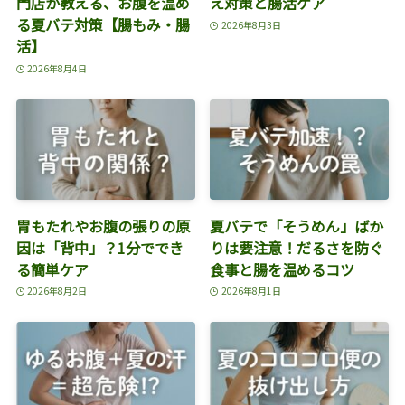
門店が教える、お腹を温め
え対策と腸活ケア
る夏バテ対策【腸もみ・腸
2026年8月3日
活】
2026年8月4日
胃もたれやお腹の張りの原
夏バテで「そうめん」ばか
因は「背中」？1分ででき
りは要注意！だるさを防ぐ
る簡単ケア
食事と腸を温めるコツ
2026年8月2日
2026年8月1日