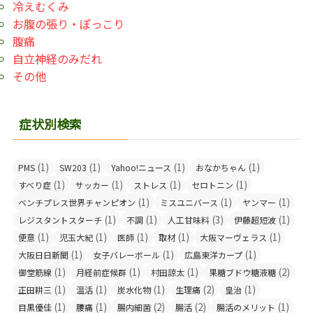
冷えむくみ
お腹の張り・ぽっこり
腹痛
自立神経のみだれ
その他
症状別検索
(1)
(1)
(1)
(1)
PMS
SW203
Yahoo!ニュース
おなかちゃん
(1)
(1)
(1)
(1)
すべり症
サッカー
ストレス
セロトニン
(1)
(1)
(1)
ベンチプレス世界チャンピオン
ミスユニバース
ヤンマー
(1)
(1)
(3)
(1)
レジスタントスターチ
不調
人工甘味料
伊藤超短波
(1)
(1)
(1)
(1)
(1)
便意
児玉大紀
医師
取材
大阪マーヴェラス
(1)
(1)
(1)
大阪日日新聞
女子バレーボール
広島東洋カープ
(1)
(1)
(1)
(2)
御堂筋線
月経前症候群
村田諒太
果糖ブドウ糖液糖
(1)
(1)
(1)
(2)
(1)
正田耕三
温活
炭水化物
生理痛
皇治
(1)
(1)
(2)
(2)
(1)
目黒優佳
腰痛
腸内細菌
腸活
腸活のメリット