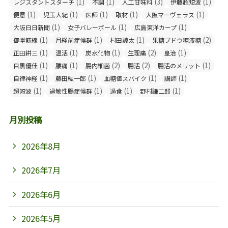
(1)
(1)
(3)
(1)
レジスタントスターチ
不調
人工甘味料
伊藤超短波
(1)
(1)
(1)
(1)
(1)
便意
児玉大紀
医師
取材
大阪マーヴェラス
(1)
(1)
(1)
大阪日日新聞
女子バレーボール
広島東洋カープ
(1)
(1)
(1)
(2)
御堂筋線
月経前症候群
村田諒太
果糖ブドウ糖液糖
(1)
(1)
(1)
(2)
(1)
正田耕三
温活
炭水化物
生理痛
皇治
(1)
(1)
(2)
(2)
(1)
目黒優佳
腰痛
腸内細菌
腸活
腸活のメリット
(1)
(1)
(1)
(1)
自律神経
藤田紘一郎
血糖値スパイク
講師
(1)
(1)
(1)
(1)
超短波
過敏性腸症候群
過食
野村謙二郎
月別投稿
2026年8月
2026年7月
2026年6月
2026年5月