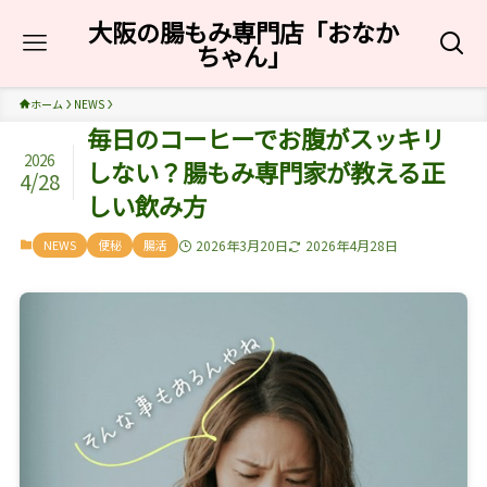
大阪の腸もみ専門店「おなか
ちゃん」
ホーム
NEWS
毎日のコーヒーでお腹がスッキリ
2026
しない？腸もみ専門家が教える正
4/28
しい飲み方
NEWS
便秘
腸活
2026年3月20日
2026年4月28日