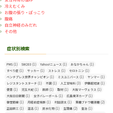
冷えむくみ
お腹の張り・ぽっこり
腹痛
自立神経のみだれ
その他
症状別検索
(1)
(1)
(1)
(1)
PMS
SW203
Yahoo!ニュース
おなかちゃん
(1)
(1)
(1)
(1)
すべり症
サッカー
ストレス
セロトニン
(1)
(1)
(1)
ベンチプレス世界チャンピオン
ミスユニバース
ヤンマー
(1)
(1)
(3)
(1)
レジスタントスターチ
不調
人工甘味料
伊藤超短波
(1)
(1)
(1)
(1)
(1)
便意
児玉大紀
医師
取材
大阪マーヴェラス
(1)
(1)
(1)
大阪日日新聞
女子バレーボール
広島東洋カープ
(1)
(1)
(1)
(2)
御堂筋線
月経前症候群
村田諒太
果糖ブドウ糖液糖
(1)
(1)
(1)
(2)
(1)
正田耕三
温活
炭水化物
生理痛
皇治