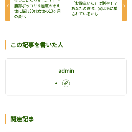
タンコになりました！」下
「お腹空いた」は別物！？
腹部ポッコリ＆極度の冷え
あなたの食欲、実は脳に騙
性に悩む30代女性の13ヶ月
されているかも
の変化
この記事を書いた人
admin
関連記事