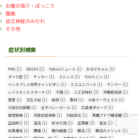
お腹の張り・ぽっこり
腹痛
自立神経のみだれ
その他
症状別検索
(1)
(1)
(1)
(1)
PMS
SW203
Yahoo!ニュース
おなかちゃん
(1)
(1)
(1)
(1)
すべり症
サッカー
ストレス
セロトニン
(1)
(1)
(1)
ベンチプレス世界チャンピオン
ミスユニバース
ヤンマー
(1)
(1)
(3)
(1)
レジスタントスターチ
不調
人工甘味料
伊藤超短波
(1)
(1)
(1)
(1)
(1)
便意
児玉大紀
医師
取材
大阪マーヴェラス
(1)
(1)
(1)
大阪日日新聞
女子バレーボール
広島東洋カープ
(1)
(1)
(1)
(2)
御堂筋線
月経前症候群
村田諒太
果糖ブドウ糖液糖
(1)
(1)
(1)
(2)
(1)
正田耕三
温活
炭水化物
生理痛
皇治
(1)
(1)
(2)
(2)
(1)
目黒優佳
腰痛
腸内細菌
腸活
腸活のメリット
(1)
(1)
(1)
(1)