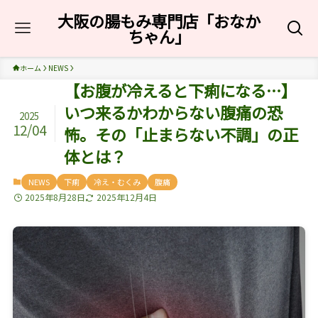
大阪の腸もみ専門店「おなか
ちゃん」
ホーム
NEWS
【お腹が冷えると下痢になる…】
いつ来るかわからない腹痛の恐
2025
12/04
怖。その「止まらない不調」の正
体とは？
NEWS
下痢
冷え・むくみ
腹痛
2025年8月28日
2025年12月4日