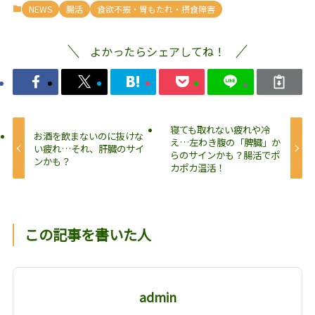
NEWS
腸活
食欲不振・胃もたれ・摂食障害
よかったらシェアしてね！
寝ても取れない疲れや冷
お酒を飲まないのに抜けな
え…左わき腹の「脾臓」か
い疲れ…それ、肝臓のサイ
らのサインかも？腸活でポ
ンかも？
カポカ温活！
この記事を書いた人
admin