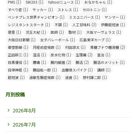
(1)
(1)
(1)
(1)
PMS
SW203
Yahoo!ニュース
おなかちゃん
(1)
(1)
(1)
(1)
すべり症
サッカー
ストレス
セロトニン
(1)
(1)
(1)
ベンチプレス世界チャンピオン
ミスユニバース
ヤンマー
(1)
(1)
(3)
(1)
レジスタントスターチ
不調
人工甘味料
伊藤超短波
(1)
(1)
(1)
(1)
(1)
便意
児玉大紀
医師
取材
大阪マーヴェラス
(1)
(1)
(1)
大阪日日新聞
女子バレーボール
広島東洋カープ
(1)
(1)
(1)
(2)
御堂筋線
月経前症候群
村田諒太
果糖ブドウ糖液糖
(1)
(1)
(1)
(2)
(1)
正田耕三
温活
炭水化物
生理痛
皇治
(1)
(1)
(2)
(2)
(1)
目黒優佳
腰痛
腸内細菌
腸活
腸活のメリット
(1)
(1)
(1)
(1)
自律神経
藤田紘一郎
血糖値スパイク
講師
(1)
(1)
(1)
(1)
超短波
過敏性腸症候群
過食
野村謙二郎
月別投稿
2026年8月
2026年7月