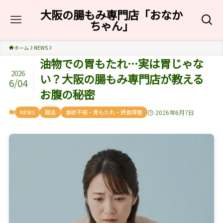
大阪の腸もみ専門店「おなか
ちゃん」
ホーム
NEWS
油物での胃もたれ…実は胃じゃな
2026
い？大阪の腸もみ専門店が教える
6/04
お腹の秘密
NEWS
腸活
食欲不振・胃もたれ・摂食障害
2026年6月7日