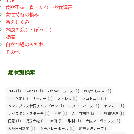
食欲不振・胃もたれ・摂食障害
女性特有の悩み
冷えむくみ
お腹の張り・ぽっこり
腹痛
自立神経のみだれ
その他
症状別検索
(1)
(1)
(1)
(1)
PMS
SW203
Yahoo!ニュース
おなかちゃん
(1)
(1)
(1)
(1)
すべり症
サッカー
ストレス
セロトニン
(1)
(1)
(1)
ベンチプレス世界チャンピオン
ミスユニバース
ヤンマー
(1)
(1)
(3)
(1)
レジスタントスターチ
不調
人工甘味料
伊藤超短波
(1)
(1)
(1)
(1)
(1)
便意
児玉大紀
医師
取材
大阪マーヴェラス
(1)
(1)
(1)
大阪日日新聞
女子バレーボール
広島東洋カープ