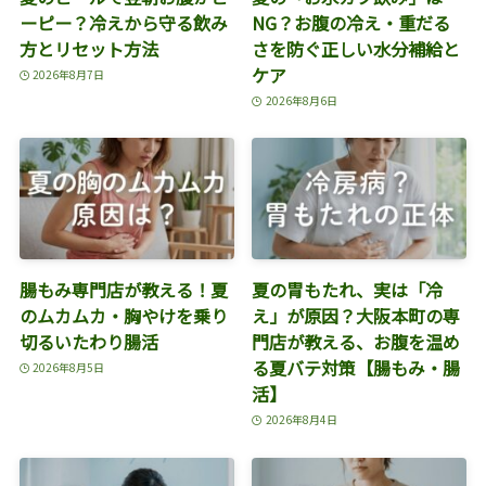
ーピー？冷えから守る飲み
NG？お腹の冷え・重だる
方とリセット方法
さを防ぐ正しい水分補給と
ケア
2026年8月7日
2026年8月6日
腸もみ専門店が教える！夏
夏の胃もたれ、実は「冷
のムカムカ・胸やけを乗り
え」が原因？大阪本町の専
切るいたわり腸活
門店が教える、お腹を温め
る夏バテ対策【腸もみ・腸
2026年8月5日
活】
2026年8月4日