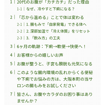
20代のお腹が「カチカチ」だった理由
なぜ、冷やすと下痢になる？
「芯から温める」ことで体は変わる
1. 腸もみで「自家発電」できる体へ
2. 深部加温で「冷え体質」をリセット
3. 「飲み方」の工夫
6ヶ月の軌跡：下痢→軟便→快便へ！
お客様からの嬉しいお声
お腹が整うと、子宮も膀胱も元気になる
このような腸内環境の乱れからくる便秘
や下痢でお悩みの方は、大阪本町の当サ
ロンの腸もみをお試しください
皆さん、お腹やカラダのお困り事はあり
ませんか？