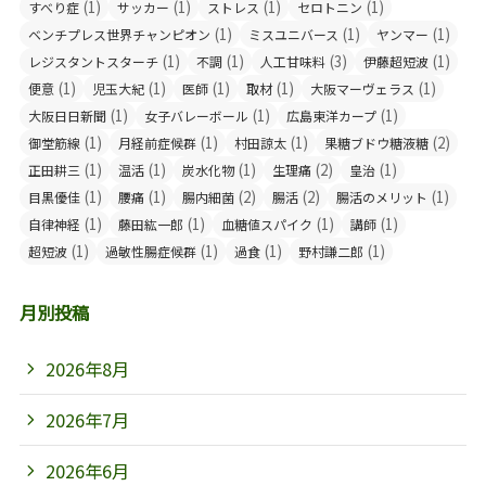
(1)
(1)
(1)
(1)
すべり症
サッカー
ストレス
セロトニン
(1)
(1)
(1)
ベンチプレス世界チャンピオン
ミスユニバース
ヤンマー
(1)
(1)
(3)
(1)
レジスタントスターチ
不調
人工甘味料
伊藤超短波
(1)
(1)
(1)
(1)
(1)
便意
児玉大紀
医師
取材
大阪マーヴェラス
(1)
(1)
(1)
大阪日日新聞
女子バレーボール
広島東洋カープ
(1)
(1)
(1)
(2)
御堂筋線
月経前症候群
村田諒太
果糖ブドウ糖液糖
(1)
(1)
(1)
(2)
(1)
正田耕三
温活
炭水化物
生理痛
皇治
(1)
(1)
(2)
(2)
(1)
目黒優佳
腰痛
腸内細菌
腸活
腸活のメリット
(1)
(1)
(1)
(1)
自律神経
藤田紘一郎
血糖値スパイク
講師
(1)
(1)
(1)
(1)
超短波
過敏性腸症候群
過食
野村謙二郎
月別投稿
2026年8月
2026年7月
2026年6月