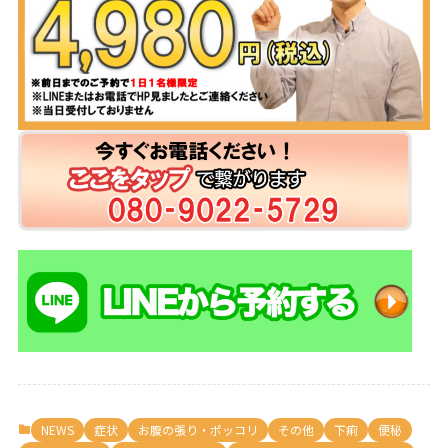
NEWS
症状
お腹の張り・ポッコリ
その他
下痢
便秘