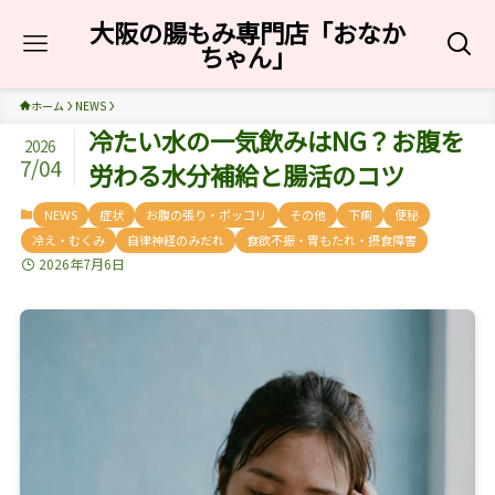
大阪の腸もみ専門店「おなか
ちゃん」
ホーム
NEWS
冷たい水の一気飲みはNG？お腹を
2026
7/04
労わる水分補給と腸活のコツ
NEWS
症状
お腹の張り・ポッコリ
その他
下痢
便秘
冷え・むくみ
自律神経のみだれ
食欲不振・胃もたれ・摂食障害
2026年7月6日