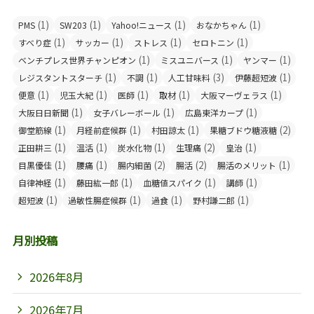
(1)
(1)
(1)
(1)
PMS
SW203
Yahoo!ニュース
おなかちゃん
(1)
(1)
(1)
(1)
すべり症
サッカー
ストレス
セロトニン
(1)
(1)
(1)
ベンチプレス世界チャンピオン
ミスユニバース
ヤンマー
(1)
(1)
(3)
(1)
レジスタントスターチ
不調
人工甘味料
伊藤超短波
(1)
(1)
(1)
(1)
(1)
便意
児玉大紀
医師
取材
大阪マーヴェラス
(1)
(1)
(1)
大阪日日新聞
女子バレーボール
広島東洋カープ
(1)
(1)
(1)
(2)
御堂筋線
月経前症候群
村田諒太
果糖ブドウ糖液糖
(1)
(1)
(1)
(2)
(1)
正田耕三
温活
炭水化物
生理痛
皇治
(1)
(1)
(2)
(2)
(1)
目黒優佳
腰痛
腸内細菌
腸活
腸活のメリット
(1)
(1)
(1)
(1)
自律神経
藤田紘一郎
血糖値スパイク
講師
(1)
(1)
(1)
(1)
超短波
過敏性腸症候群
過食
野村謙二郎
月別投稿
2026年8月
2026年7月