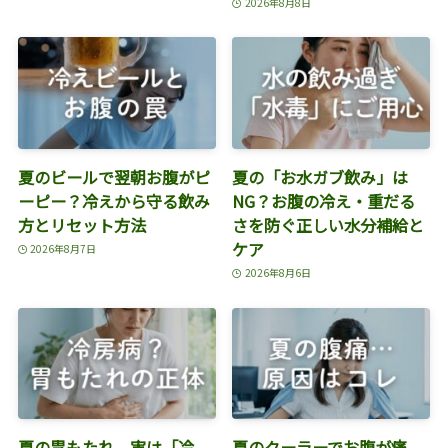
2026年8月8日
夏のビールで翌朝お腹がピ
夏の「お水ガブ飲み」は
ーピー？冷えから守る飲み
NG？お腹の冷え・重だる
方とリセット方法
さを防ぐ正しい水分補給と
ケア
2026年8月7日
2026年8月6日
夏の胃もたれ、実は「冷
夏のクーラーでお腹が痛